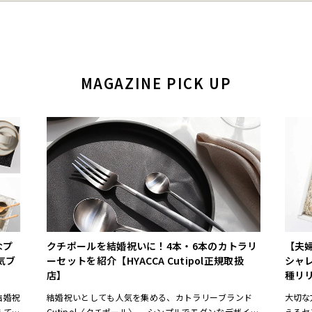
MAGAZINE PICK UP
なプ
クチポールを結婚祝いに！4本・6本のカトラリ
【夫
気ブ
ーセットを紹介【HYACCA Cutipol正規取扱
シャ
店】
種リ
結婚祝
結婚祝いとしても人気を集める、カトラリーブランド
大切な
えてお
Cutipol〈クチポール〉。 シンプルでモダンなデザイン
えるセ