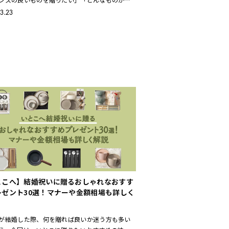
んだろう…」と 悩んだことはありませんか？ こ
3.23
E GIFT SHOP
とこへ】結婚祝いに贈るおしゃれなおすす
レゼント30選！マナーや金額相場も詳しく
が結婚した際、何を贈れば良いか迷う方も多い