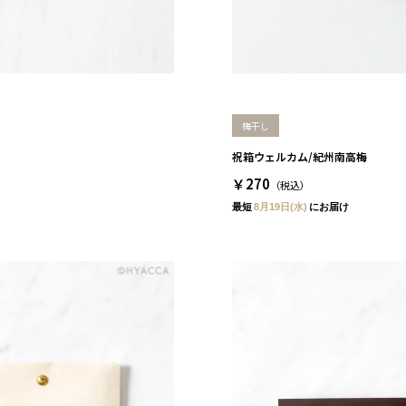
梅干し
祝箱ウェルカム/紀州南高梅
￥270
（税込）
最短
8月19日(水)
にお届け