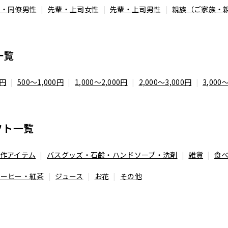
達・同僚男性
先輩・上司女性
先輩・上司男性
親族（ご家族・
一覧
0円
500～1,000円
1,000～2,000円
2,000～3,000円
3,000
フト一覧
作アイテム
バスグッズ・石鹸・ハンドソープ・洗剤
雑貨
食
コーヒー・紅茶
ジュース
お花
その他