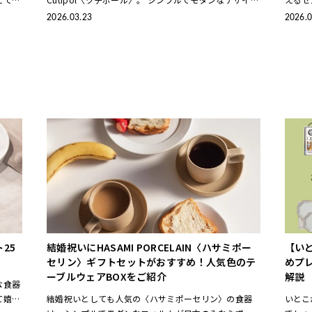
れる、
が魅力のカトラリーは、いつもの食卓や料理を引き立
ばれる
2026.03.23
2026.0
ててくれるとSNSでも話
の度、TH
25
結婚祝いにHASAMI PORCELAIN〈ハサミポー
【い
セリン〉ギフトセットがおすすめ！人気色のテ
めプ
ーブルウェアBOXをご紹介
解説
な食器
て嬉し
結婚祝いとしても人気の〈ハサミポーセリン〉の食器
いとこ