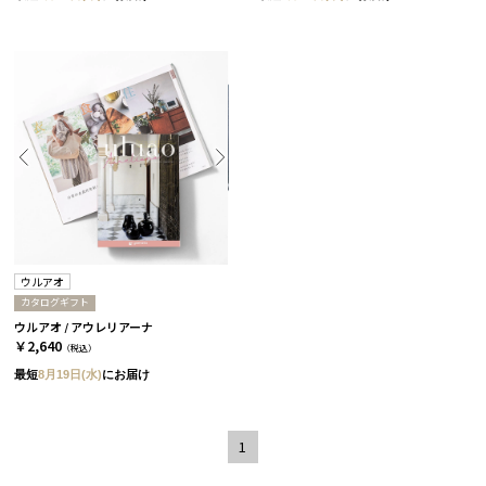
ウルアオ
カタログギフト
ウルアオ / アウレリアーナ
￥2,640
（税込）
最短
8月19日(水)
にお届け
1