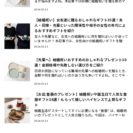
るか悩みますよね。本記事では同僚に結婚祝いを贈る際のマナ
ーや相場、選び方のコツから、実際に喜ばれるおしゃれなプレ
ゼント20選
2026.03.13
【結婚祝い】女友達に贈るおしゃれなギフト35選！友
人・同僚・先輩といった関係性や相手の女性の年代によ
るおすすめギフトを紹介
友人や先輩など、女性への結婚祝いに何を贈ればいいか迷って
いませんか？ 本記事では、女性向けの結婚祝いギフトを贈る
相手別（女友達・同僚・先輩/上司・後輩/部下）と、年代別
2026.03.13
（20代・3
【先輩へ】結婚祝いおすすめのおしゃれなプレゼント30
選！金額相場や失敗しない選び方をご紹介
日頃お世話になっている職場の先輩への結婚祝いを贈るとき、
金額や何を贈ればいいのか迷う方も多いですよね。そこで今回
は、先輩に喜ばれる結婚祝いのプレゼントの選び方と金額相場
などのマナー
2026.03.13
【お皿 食器のプレゼント】結婚祝いや誕生日で人気な食
器ギフト36選！もらって嬉しいハイセンスで上質なギフ
ト
結婚生活がスタートしてすぐに必要になる “食器” は、結婚祝
いのプレゼントとして人気の贈りもの。今回は、バイヤーおす
すめの食器ギフトをご紹介します。大切な方に喜んでもらえる
2026.03.13
結婚祝い