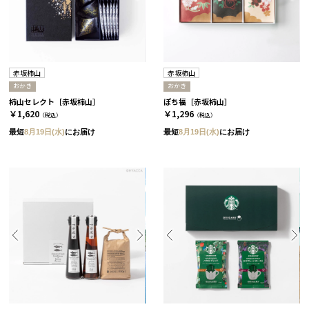
赤坂柿山
赤坂柿山
おかき
おかき
柿山セレクト［赤坂柿山］
ぽち福［赤坂柿山］
￥1,620
￥1,296
（税込）
（税込）
最短
8月19日(水)
にお届け
最短
8月19日(水)
にお届け