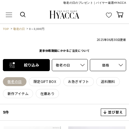
敬老の日のプレゼント｜バイヤー厳選HYACCA
TOP
敬老の日
0～3,000円
2025年06月30日
更新
夏季休暇期間にかかるご注文について
絞り込み
敬老の日
価格
敬老の日
限定GIFT BOX
お急ぎギフト
送料無料
新作アイテム
在庫あり
並び替え
9件