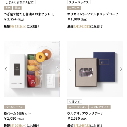
しまんと百笑かんぱに
スターバックス
お米
醤油
コーヒー
つぎ足す鰹だし醤油＆お米セット［しまんと百笑かんぱに］
オリガミ/パーソナルドリップコーヒー［スターバックス］
￥2,754
￥1,080
（税込）
（税込）
最短
8月11日(火)
にお届け
最短
8月19日(水)
にお届け
ウルアオ
バームクーヘン
カードカタログ
カタログギフト
極バーム 5個セット
ウルアオ / アウレリアーナ
￥1,080
￥2,530
（税込）
（税込）
最短
8月20日(木)
にお届け
最短
8月19日(水)
にお届け