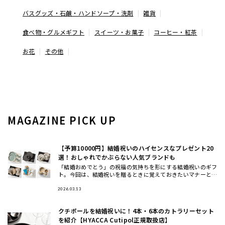
バスグッズ・石鹸・ハンドソープ・洗剤
雑貨
食べ物・グルメギフト
スイーツ・お菓子
コーヒー・紅茶
お花
その他
MAGAZINE PICK UP
【予算10000円】結婚祝いのハイセンスなプレゼント20
選！おしゃれでかぶらない人気ブランドも
「結婚おめでとう」の祝福の気持ちを形にする結婚祝いのギフ
ト。今回は、結婚祝いを贈るときに覚えておきたいマナーと、
おしゃれ・ハイセンスと思われる、かぶにくい結婚祝いにおす
すめのギフト
2026.03.13
クチポールを結婚祝いに！4本・6本のカトラリーセット
を紹介【HYACCA Cutipol正規取扱店】