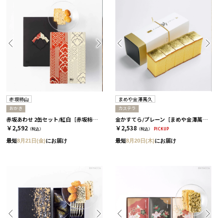
赤坂柿山
まめや金澤萬久
おかき
カステラ
赤坂あわせ 2缶セット/紅白［赤坂柿山］
金かすてら/プレーン［まめや金澤萬久］
￥2,592
￥2,538
（税込）
（税込）
PICKUP
最短
8月21日(金)
にお届け
最短
8月20日(木)
にお届け