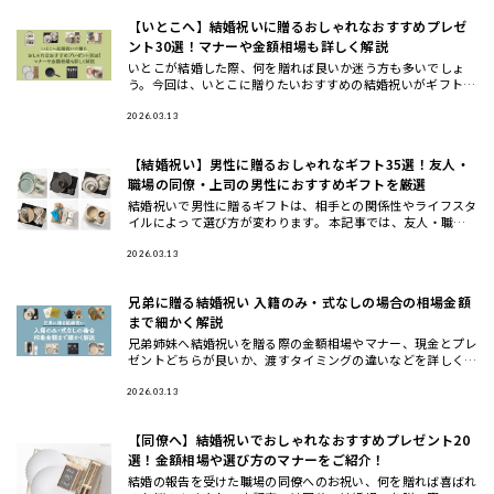
【いとこへ】結婚祝いに贈るおしゃれなおすすめプレゼ
ント30選！マナーや金額相場も詳しく解説
いとこが結婚した際、何を贈れば良いか迷う方も多いでしょ
う。今回は、いとこに贈りたいおすすめの結婚祝いがギフトの
他に、ギフトの相場や渡すタイミングについてもご紹介しま
す。おしゃれで洗
2026.03.13
【結婚祝い】男性に贈るおしゃれなギフト35選！友人・
職場の同僚・上司の男性におすすめギフトを厳選
結婚祝いで男性に贈るギフトは、相手との関係性やライフスタ
イルによって選び方が変わります。 本記事では、友人・職場
の同僚・上司や先輩・後輩や部下など立場別に、さらに20
代・30代・4
2026.03.13
兄弟に贈る結婚祝い 入籍のみ・式なしの場合の相場金額
まで細かく解説
兄弟姉妹へ結婚祝いを贈る際の金額相場やマナー、現金とプレ
ゼントどちらが良いか、渡すタイミングの違いなどを詳しく解
説します。また、兄弟夫婦に本当に喜ばれるおしゃれな結婚祝
いギフトの選
2026.03.13
【同僚へ】結婚祝いでおしゃれなおすすめプレゼント20
選！金額相場や選び方のマナーをご紹介！
結婚の報告を受けた職場の同僚へのお祝い、何を贈れば喜ばれ