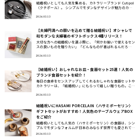
結婚祝いとしても人気を集める、カトラリーブランド Cutipol
〈クチポール〉。 シンプルでモダンなデザインが魅力のカト
ラリーは、いつもの食卓や料理を引き立ててくれるとSNSでも
話
2026.03.13
【夫婦円満への願いを込めて贈る結婚祝い】オシャレで
和モダンな夫婦箸のギフトボックス4種リリース！
大切な方への結婚祝いを選ぶ際に、「何かお揃いで使えるセン
スの良いものを贈りたい」「どんなものが喜ばれるんだろ
う…」と 悩んだことはありませんか？ この度、THE GIFT SH
OP
2026.03.13
【結婚祝い】おしゃれなお皿・食器セット25選！人気の
ブランド食器セットを紹介！
毎日の食卓をセンスアップしてくれるおしゃれな食器セットや
カトラリーは、「結婚祝い」にもらって嬉しい贈りもの。ここ
では、ギフトのプロが一点一点こだわってセレクトした、もら
って嬉しいテ
2026.03.13
結婚祝いにHASAMI PORCELAIN〈ハサミポーセリン〉
ギフトセットがおすすめ！人気色のテーブルウェアBOX
をご紹介
結婚祝いとしても人気の〈ハサミポーセリン〉の食器は、シン
プルでモダンなフォルムが日本のみならず世界でも愛されてお
り今、注目のテーブルウェアブランド。今回は、波佐見焼の伝
2026.03.13
統を受け継ぎ