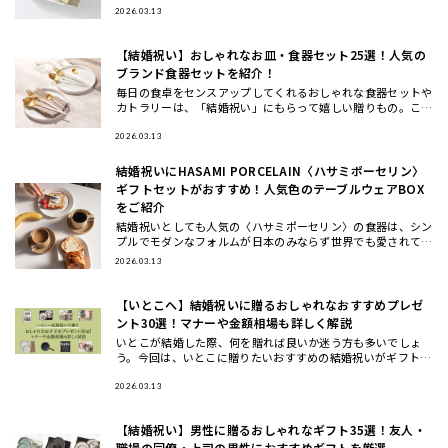
OP
2026.03.13
【結婚祝い】おしゃれなお皿・食器セット25選！人気の
ブランド食器セットを紹介！
毎日の食卓をセンスアップしてくれるおしゃれな食器セットや
カトラリーは、「結婚祝い」にもらって嬉しい贈りもの。ここ
では、ギフトのプロが一点一点こだわってセレクトした、もら
って嬉しいテ
2026.03.13
結婚祝いにHASAMI PORCELAIN〈ハサミポーセリン〉
ギフトセットがおすすめ！人気色のテーブルウェアBOX
をご紹介
結婚祝いとしても人気の〈ハサミポーセリン〉の食器は、シン
プルでモダンなフォルムが日本のみならず世界でも愛されてお
り今、注目のテーブルウェアブランド。今回は、波佐見焼の伝
2026.03.13
統を受け継ぎ
【いとこへ】結婚祝いに贈るおしゃれなおすすめプレゼ
ント30選！マナーや金額相場も詳しく解説
いとこが結婚した際、何を贈れば良いか迷う方も多いでしょ
う。今回は、いとこに贈りたいおすすめの結婚祝いがギフトの
他に、ギフトの相場や渡すタイミングについてもご紹介しま
す。おしゃれで洗
2026.03.13
【結婚祝い】男性に贈るおしゃれなギフト35選！友人・
職場の同僚・上司の男性におすすめギフトを厳選