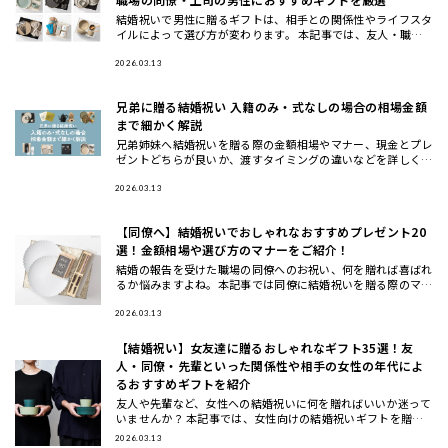
結婚祝いで男性に贈るギフトは、相手との関係性やライフスタ
イルによって選び方が変わります。 本記事では、友人・職場
の同僚・上司や先輩・後輩や部下など立場別に、さらに20
代・30代・4
2026.03.13
兄弟に贈る結婚祝い 入籍のみ・式なしの場合の相場金額
まで細かく解説
兄弟姉妹へ結婚祝いを贈る際の金額相場やマナー、現金とプレ
ゼントどちらが良いか、渡すタイミングの違いなどを詳しく解
説します。また、兄弟夫婦に本当に喜ばれるおしゃれな結婚祝
いギフトの選
2026.03.13
【同僚へ】結婚祝いでおしゃれなおすすめプレゼント20
選！金額相場や選び方のマナーをご紹介！
結婚の報告を受けた職場の同僚へのお祝い、何を贈れば喜ばれ
るか悩みますよね。本記事では同僚に結婚祝いを贈る際のマナ
ーや相場、選び方のコツから、実際に喜ばれるおしゃれなプレ
ゼント20選
2026.03.13
【結婚祝い】女友達に贈るおしゃれなギフト35選！友
人・同僚・先輩といった関係性や相手の女性の年代によ
るおすすめギフトを紹介
友人や先輩など、女性への結婚祝いに何を贈ればいいか迷って
いませんか？ 本記事では、女性向けの結婚祝いギフトを贈る
相手別（女友達・同僚・先輩/上司・後輩/部下）と、年代別
2026.03.13