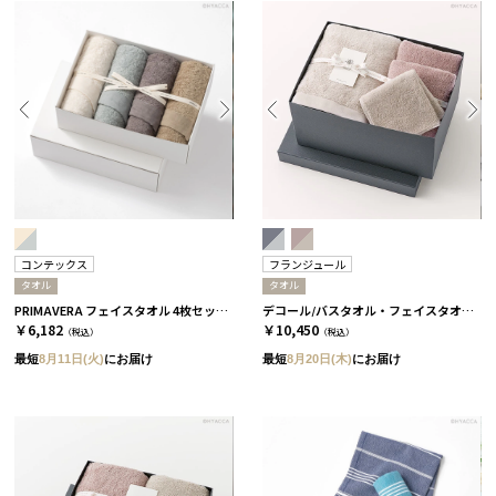
コンテックス
フランジュール
タオル
タオル
PRIMAVERA フェイスタオル 4枚セット［コンテックス］
デコール/バスタオル・フェイスタオル・ミニタオル 4枚セット/2種類［フランジュール］ グリーロゼ＆グリ
￥6,182
￥10,450
（税込）
（税込）
最短
8月11日(火)
にお届け
最短
8月20日(木)
にお届け