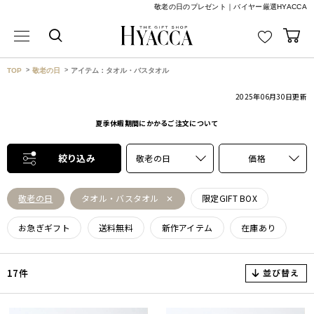
敬老の日のプレゼント｜バイヤー厳選HYACCA
TOP
敬老の日
アイテム：タオル・バスタオル
2025年06月30日
更新
夏季休暇期間にかかるご注文について
絞り込み
敬老の日
価格
敬老の日
タオル・バスタオル
限定GIFT BOX
お急ぎギフト
送料無料
新作アイテム
在庫あり
並び替え
17件