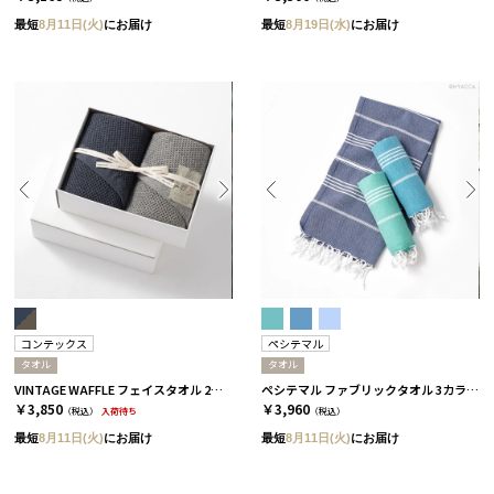
最短
8月11日(火)
にお届け
最短
8月19日(水)
にお届け
コンテックス
ペシテマル
タオル
タオル
VINTAGE WAFFLE フェイスタオル 2枚セット［コンテックス］
ペシテマル ファブリックタオル 3カラー ミント
￥3,850
￥3,960
（税込）
入荷待ち
（税込）
最短
8月11日(火)
にお届け
最短
8月11日(火)
にお届け