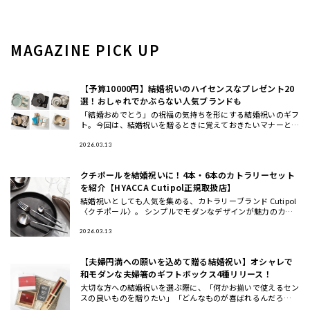
MAGAZINE PICK UP
【予算10000円】結婚祝いのハイセンスなプレゼント20
選！おしゃれでかぶらない人気ブランドも
「結婚おめでとう」の祝福の気持ちを形にする結婚祝いのギフ
ト。今回は、結婚祝いを贈るときに覚えておきたいマナーと、
おしゃれ・ハイセンスと思われる、かぶにくい結婚祝いにおす
すめのギフト
2026.03.13
クチポールを結婚祝いに！4本・6本のカトラリーセット
を紹介【HYACCA Cutipol正規取扱店】
結婚祝いとしても人気を集める、カトラリーブランド Cutipol
〈クチポール〉。 シンプルでモダンなデザインが魅力のカト
ラリーは、いつもの食卓や料理を引き立ててくれるとSNSでも
話
2026.03.13
【夫婦円満への願いを込めて贈る結婚祝い】オシャレで
和モダンな夫婦箸のギフトボックス4種リリース！
大切な方への結婚祝いを選ぶ際に、「何かお揃いで使えるセン
スの良いものを贈りたい」「どんなものが喜ばれるんだろ
う…」と 悩んだことはありませんか？ この度、THE GIFT SH