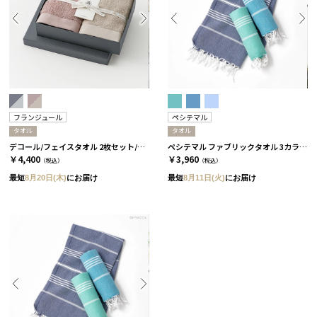
フランジュール
ペシテマル
タオル
タオル
デコール/フェイスタオル 2枚セット/2種類［フランジュール］ グリーロゼ＆グリ
ペシテマル ファブリックタオル 3カラー コバルト
￥4,400
￥3,960
（税込）
（税込）
最短
8月20日(木)
にお届け
最短
8月11日(火)
にお届け