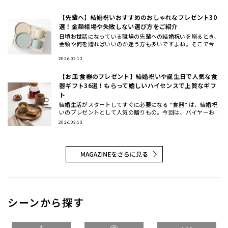
（20代・3
【先輩へ】結婚祝いおすすめのおしゃれなプレゼント30
選！金額相場や失敗しない選び方をご紹介
日頃お世話になっている職場の先輩への結婚祝いを贈るとき、
金額や何を贈ればいいのか迷う方も多いですよね。そこで今回
は、先輩に喜ばれる結婚祝いのプレゼントの選び方と金額相場
などのマナー
2026.03.13
【お皿 食器のプレゼント】結婚祝いや誕生日で人気な食
器ギフト36選！もらって嬉しいハイセンスで上質なギフ
ト
結婚生活がスタートしてすぐに必要になる “食器” は、結婚祝
いのプレゼントとして人気の贈りもの。今回は、バイヤーおす
すめの食器ギフトをご紹介します。大切な方に喜んでもらえる
2026.03.13
結婚祝い
シーンから探す