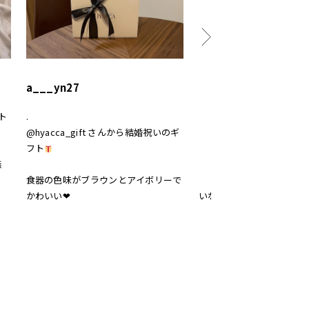
a___yn27
canika_1111
ト‎
.
結婚のお祝いに
@hyacca_gift さんから結婚祝いのギ
@hyacca_gift さんの
フト
置きのセット
無
食器の色味がブラウンとアイボリーで
和食にも洋食にもデザート
かわいい❤︎
いなぁ
電子レンジやオーブンに対
優秀すぎませんか！お料理
、
しみになった♡
 #
雲色＆月色のお箸
ン
おめでたい水引きモチーフ
曲げて使うこともできるみ