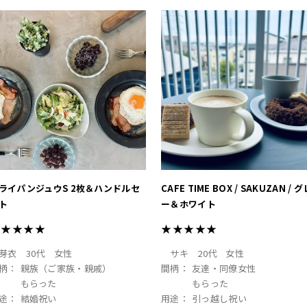
ライパンジュウS 2枚＆ハンドルセ
CAFE TIME BOX / SAKUZAN / グ
ト
ー＆ホワイト
★★★★★
★★★★★
芽衣
30代
女性
サキ
20代
女性
柄：
親族（ご家族・親戚）
間柄：
友達・同僚女性
もらった
もらった
途：
結婚祝い
用途：
引っ越し祝い