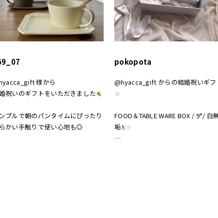
69_07
pokopota
hyacca_gift 様から
@hyacca_gift からの結婚祝いギフ
婚祝いのギフトをいただきました
ンプルで朝のパンタイムにぴったり
FOOD＆TABLE WARE BOX / 9°/ 白
らかい手触りで使い心地も◎
垢
敵なギフトを
白無垢の器が可愛くてお気に入り
りがとうございました
真っ白の箱にリボンにかわいいのよ
hyacca #結婚祝い
お祝い #プレゼント
#結婚祝い #hyacca #淡色 #淡色女子
淡色インテリア #結婚祝いのプレゼ
ト #淡色インテリア