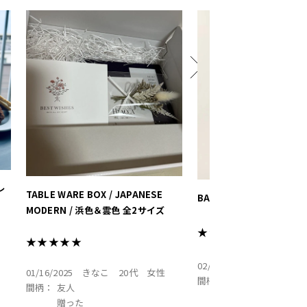
品でかわいい
結婚祝いや出産祝いにピッ
トがたくさんです
#hyacca #結婚祝い #プレ
婚 #有田焼 #箸 #箸置き 
プレゼント
レ
TABLE WARE BOX / JAPANESE
BABY DIAPER BAG / 
MODERN / 浜色＆雲色 全2サイズ
★★★★★
★★★★★
02/03/2025
K
30代
女
01/16/2025
きなこ
20代
女性
間柄：
親族
間柄：
友人
贈った
贈った