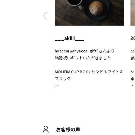
___akiiii___
3
hyacca( @hyacca_gift )さんより
@
結婚祝いギフトいただきました
結
.
MOHEIM CUP BOX / サンドホワイト＆
シ
ブラック
柔
.
おうちカフェもお洒落になって嬉しい
素
𖠚 ⡱
あ
.
#hyacca #結婚祝い
#
#
お客様の声