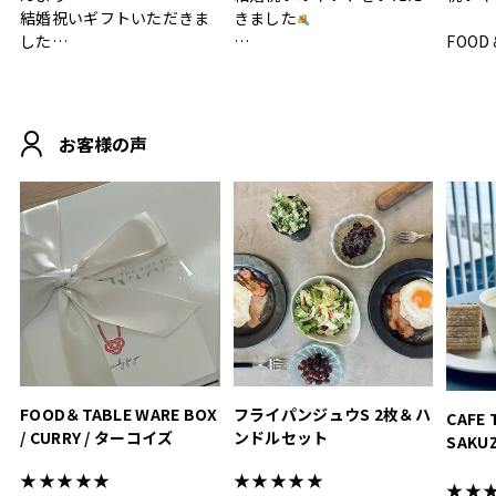
結婚祝いギフトいただきま
きました
した
FOOD
.
シンプルで朝のパンタイム
/ 9°/
MOHEIM CUP BOX / サンド
にぴったり
ホワイト＆ブラック
柔らかい手触りで使い心地
白無垢
.
も◎
に入り
お客様の声
おうちカフェもお洒落にな
って嬉しい𖠚 ⡱
素敵なギフトを
真っ白
.
ありがとうございました
いいの
#hyacca #結婚祝い
#hyacca #結婚祝い
#結婚祝
#お祝い #プレゼント
淡色女
結婚祝
色イン
FOOD＆TABLE WARE BOX
フライパンジュウS 2枚＆ハ
CAFE 
/ CURRY / ターコイズ
ンドルセット
SAKU
ト
★★★★★
★★★★★
★★