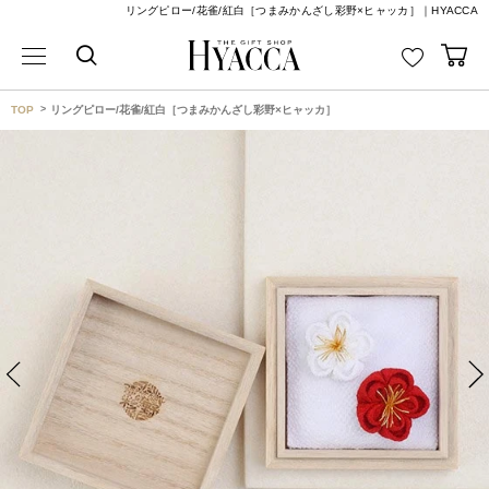
リングピロー/花雀/紅白［つまみかんざし彩野×ヒャッカ］｜HYACCA
TOP
リングピロー/花雀/紅白［つまみかんざし彩野×ヒャッカ］