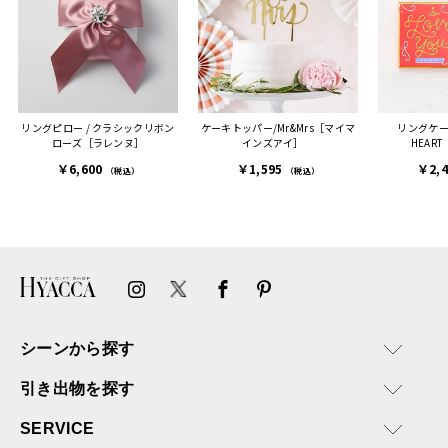
人にもお勧めしたいと感じ
ました。
また、こちら不注意でメー
ルアドレスを誤って入力し
登録してログインできなく
リングピロー / クラシックリボン
ケーキトッパー/Mr&Mrs［マイマ
リングケース/
困った際にも、迅速に回答
ローズ［ラレンヌ］
インズアイ］
HEAR
連絡があり大変助かりまし
￥6,600
￥1,595
￥2,
た。
（税込）
（税込）
ありがとうございます。
またぜひ利用させていただ
ければと思います。
シーンから探す
引き出物を探す
SERVICE