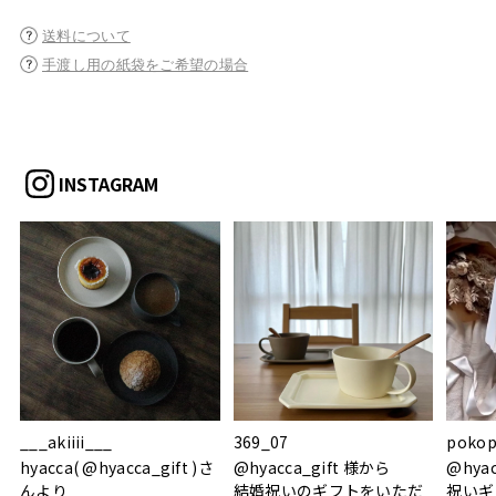
送料について
手渡し用の紙袋をご希望の場合
INSTAGRAM
___akiiii___
369_07
pokop
hyacca( @hyacca_gift )さ
@hyacca_gift 様から
@hya
んより
結婚祝いのギフトをいただ
祝いギ