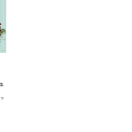
生
掲
っ