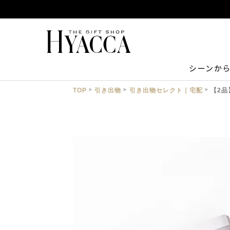
シーンか
TOP
引き出物
引き出物セレクト｜宅配
【2品