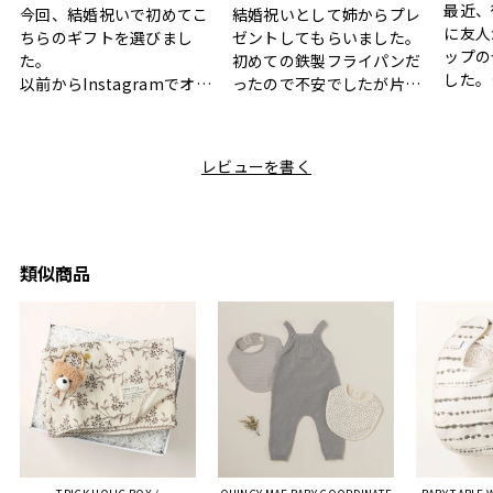
最近、
今回、結婚祝いで初めてこ
結婚祝いとして姉からプレ
に友人
ちらのギフトを選びまし
ゼントしてもらいました。
ップの
た。
初めての鉄製フライパンだ
した。
以前からInstagramでオシ
ったので不安でしたが片手
ボック
ャレなギフトセットだなと
で操作できて使い勝手が良
て、カ
目にしており、先日入籍し
く、調理後にそのままお皿
しい説
た友人にぴったりなカラー
として食卓に出せるのも便
レビューを書く
も親切
と大好きなカレーのセット
利です。洗い物も減って一
夫婦ふ
があったのでこちら購入さ
石二鳥です笑
ークが
せていただきました。
メッセージカードで姉から
休憩時
友人に送った際、ご夫婦ど
のメッセージに少しうるっ
のが楽
ちらも大変気に入ったと写
ときてしまいました。姉の
類似商品
セット
真付きで喜びの連絡をもら
センスが光るプレゼント
ヒーも
った時は、HYACCAギフト
で、いい思い出になりまし
す。
を選んでよかったし他の友
た。
人にもお勧めしたいと感じ
ました。
また、こちら不注意でメー
ルアドレスを誤って入力し
登録してログインできなく