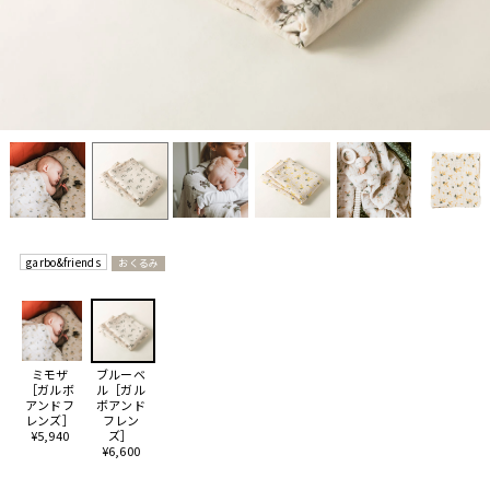
garbo&friends
おくるみ
ミモザ
ブルーベ
［ガルボ
ル［ガル
アンドフ
ボアンド
レンズ］
フレン
¥5,940
ズ］
¥6,600