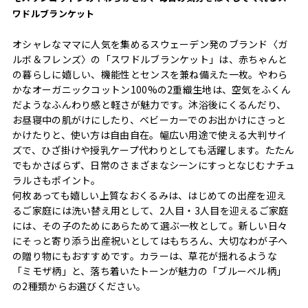
ワドルブランケット
オシャレなママに人気を集めるスウェーデン発のブランド〈ガ
ルボ＆フレンズ〉の「スワドルブランケット」は、赤ちゃんと
の暮らしに嬉しい、機能性とセンスを兼ね備えた一枚。やわら
かなオーガニックコットン100%の2重織生地は、空気をふくん
だようなふんわり感と軽さが魅力です。沐浴後にくるんだり、
お昼寝中の肌がけにしたり、ベビーカーでのお出かけにさっと
かけたりと、使い方は自由自在。幅広い用途で使える大判サイ
ズで、ひざ掛けや授乳ケープ代わりとしても活躍します。たたん
でもかさばらず、日常のさまざまなシーンにすっとなじむナチュ
ラルさもポイント。
何枚あっても嬉しい上質なおくるみは、はじめての出産を迎え
るご家庭には洗い替え用として、2人目・3人目を迎えるご家庭
には、その子のためにあらためて選ぶ一枚として。新しい日々
にそっと寄り添う出産祝いとしてはもちろん、大切なわが子へ
の贈り物にもおすすめです。カラーは、草花が揺れるような
「ミモザ柄」と、落ち着いたトーンが魅力の「ブルーベル柄」
の2種類からお選びください。