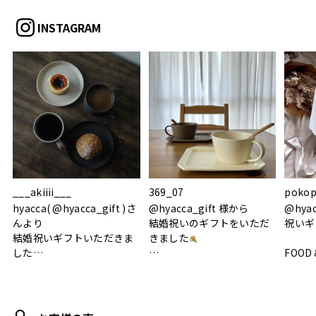
INSTAGRAM
___akiiii___
369_07
pokop
hyacca( @hyacca_gift )さ
@hyacca_gift 様から
@hya
んより
結婚祝いのギフトをいただ
祝いギ
結婚祝いギフトいただきま
きました
した
FOOD
.
シンプルで朝のパンタイム
/ 9°/
MOHEIM CUP BOX / サンド
にぴったり
ホワイト＆ブラック
柔らかい手触りで使い心地
白無垢
.
も◎
に入り