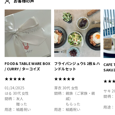
お客様の声
おうちカフェもお洒落にな
って嬉しい𖠚 ⡱
素敵なギフトを
真っ白
.
ありがとうございました
いいの
#hyacca #結婚祝い
#hyacca #結婚祝い
#結婚祝
#お祝い #プレゼント
淡色女
結婚祝
色イン
FOOD＆TABLE WARE BOX
フライパンジュウS 2枚＆ハ
CAFE 
/ CURRY / ターコイズ
ンドルセット
SAKU
ト
★★★★★
★★★★★
★★
01/24/2025
芽衣
30代
女性
サキ
2
はる
30代
女性
間柄：
親族（ご家族・親
間柄：
間柄：
友人
戚）
贈った
もらった
用途：
用途：
結婚祝い
用途：
結婚祝い