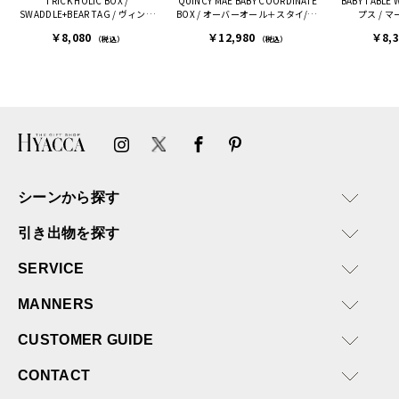
TRICK HOLIC BOX /
QUINCY MAE BABY COORDINATE
BABY TABLE
困った際にも、迅速に回答
SWADDLE+BEAR TAG / ヴィンテ
BOX / オーバーオール＋スタイ/ ラ
プス / 
連絡があり大変助かりまし
ージフラワー［トリックホリッ
イトグレー［クインシーメイ］
￥8,080
￥12,980
￥8,
た。
ク］
（税込）
（税込）
ありがとうございます。
またぜひ利用させていただ
ければと思います。
シーンから探す
引き出物を探す
SERVICE
MANNERS
CUSTOMER GUIDE
CONTACT