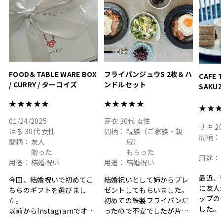
#hyacca #結婚祝い
#結婚祝
#お祝い #プレゼント
淡色女
結婚祝
色イン
FOOD＆TABLE WARE BOX
フライパンジュウS 2枚＆ハ
CAFE 
/ CURRY / ターコイズ
ンドルセット
SAKU
ト
★★★★★
★★★★★
★★
01/24/2025
芽衣
30代
女性
サキ
2
はる
30代
女性
間柄：
親族（ご家族・親
間柄：
間柄：
友人
戚）
贈った
もらった
用途：
用途：
結婚祝い
用途：
結婚祝い
最近、
今回、結婚祝いで初めてこ
結婚祝いとして姉からプレ
に友人
ちらのギフトを選びまし
ゼントしてもらいました。
ップの
た。
初めての鉄製フライパンだ
した。
以前からInstagramでオシ
ったので不安でしたが片手
ボック
ャレなギフトセットだなと
で操作できて使い勝手が良