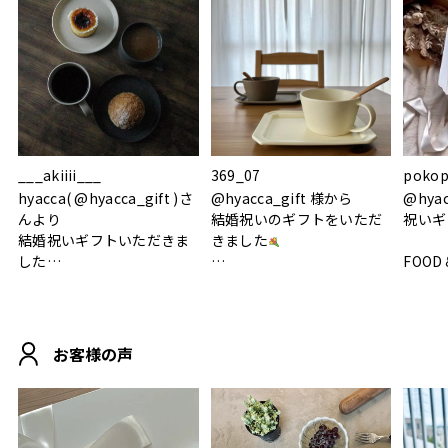
___akiiii___
369_07
pokop
hyacca( @hyacca_gift )さ
@hyacca_gift 様から
@hya
んより
結婚祝いのギフトをいただ
祝いギ
結婚祝いギフトいただきま
きました
した
FOOD
.
シンプルで朝のパンタイム
/ 9°/
MOHEIM CUP BOX / サンド
にぴったり
ホワイト＆ブラック
柔らかい手触りで使い心地
白無垢
.
も◎
に入り
お客様の声
おうちカフェもお洒落にな
って嬉しい𖠚 ⡱
素敵なギフトを
真っ白
.
ありがとうございました
いいの
#hyacca #結婚祝い