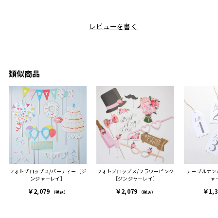
て、カ
目にしており、先日入籍し
く、調理後にそのままお皿
しい説
た友人にぴったりなカラー
として食卓に出せるのも便
レビューを書く
も親切
と大好きなカレーのセット
利です。洗い物も減って一
夫婦ふ
があったのでこちら購入さ
石二鳥です笑
ークが
せていただきました。
メッセージカードで姉から
休憩時
友人に送った際、ご夫婦ど
のメッセージに少しうるっ
のが楽
ちらも大変気に入ったと写
ときてしまいました。姉の
類似商品
セット
真付きで喜びの連絡をもら
センスが光るプレゼント
ヒーも
った時は、HYACCAギフト
で、いい思い出になりまし
す。
を選んでよかったし他の友
た。
人にもお勧めしたいと感じ
ました。
また、こちら不注意でメー
ルアドレスを誤って入力し
登録してログインできなく
フォトプロップス/パーティー［ジ
フォトプロップス/フラワーピンク
テーブルナンバ
困った際にも、迅速に回答
ンジャーレイ］
［ジンジャーレイ］
ャ
連絡があり大変助かりまし
￥2,079
￥2,079
￥1,
た。
（税込）
（税込）
ありがとうございます。
またぜひ利用させていただ