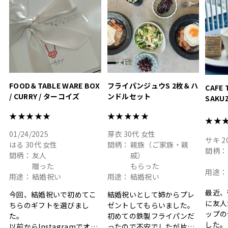
#hyacca #結婚祝い
#結婚祝
#お祝い #プレゼント
淡色女
結婚祝
色イン
FOOD＆TABLE WARE BOX
フライパンジュウS 2枚＆ハ
CAFE 
/ CURRY / ターコイズ
ンドルセット
SAKU
ト
★★★★★
★★★★★
★★
01/24/2025
芽衣
30代
女性
サキ
2
はる
30代
女性
間柄：
親族（ご家族・親
間柄：
間柄：
友人
戚）
贈った
もらった
用途：
用途：
結婚祝い
用途：
結婚祝い
最近、
今回、結婚祝いで初めてこ
結婚祝いとして姉からプレ
に友人
ちらのギフトを選びまし
ゼントしてもらいました。
ップの
た。
初めての鉄製フライパンだ
した。
以前からInstagramでオシ
ったので不安でしたが片手