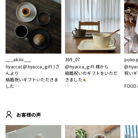
___akiiii___
369_07
pokop
hyacca( @hyacca_gift )さ
@hyacca_gift 様から
@hya
んより
結婚祝いのギフトをいただ
祝いギ
結婚祝いギフトいただきま
きました
した
FOOD
.
シンプルで朝のパンタイム
/ 9°/
MOHEIM CUP BOX / サンド
にぴったり
ホワイト＆ブラック
柔らかい手触りで使い心地
白無垢
.
も◎
に入り
お客様の声
おうちカフェもお洒落にな
って嬉しい𖠚 ⡱
素敵なギフトを
真っ白
.
ありがとうございました
いいの
#hyacca #結婚祝い