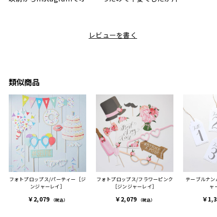
ボック
ャレなギフトセットだなと
で操作できて使い勝手が良
て、カ
目にしており、先日入籍し
く、調理後にそのままお皿
しい説
た友人にぴったりなカラー
として食卓に出せるのも便
レビューを書く
も親切
と大好きなカレーのセット
利です。洗い物も減って一
夫婦ふ
があったのでこちら購入さ
石二鳥です笑
ークが
せていただきました。
メッセージカードで姉から
休憩時
友人に送った際、ご夫婦ど
のメッセージに少しうるっ
のが楽
ちらも大変気に入ったと写
ときてしまいました。姉の
類似商品
セット
真付きで喜びの連絡をもら
センスが光るプレゼント
ヒーも
った時は、HYACCAギフト
で、いい思い出になりまし
す。
を選んでよかったし他の友
た。
人にもお勧めしたいと感じ
ました。
また、こちら不注意でメー
ルアドレスを誤って入力し
登録してログインできなく
フォトプロップス/パーティー［ジ
フォトプロップス/フラワーピンク
テーブルナンバ
困った際にも、迅速に回答
ンジャーレイ］
［ジンジャーレイ］
ャ
連絡があり大変助かりまし
￥2,079
￥2,079
￥1,
た。
（税込）
（税込）
ありがとうございます。