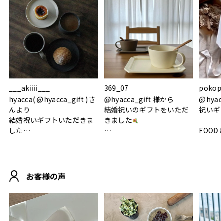
___akiiii___
369_07
pokop
hyacca( @hyacca_gift )さ
@hyacca_gift 様から
@hya
んより
結婚祝いのギフトをいただ
祝いギ
結婚祝いギフトいただきま
きました
した
FOOD
.
シンプルで朝のパンタイム
/ 9°/
MOHEIM CUP BOX / サンド
にぴったり
ホワイト＆ブラック
柔らかい手触りで使い心地
白無垢
.
も◎
に入り
お客様の声
おうちカフェもお洒落にな
って嬉しい𖠚 ⡱
素敵なギフトを
真っ白
.
ありがとうございました
いいの
#hyacca #結婚祝い