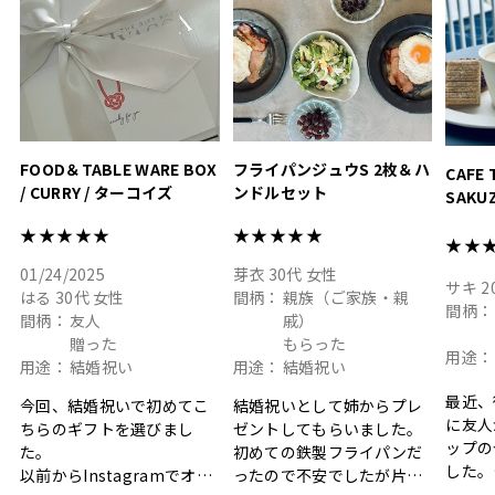
#hyacca #結婚祝い
#結婚祝
#お祝い #プレゼント
淡色女
結婚祝
色イン
FOOD＆TABLE WARE BOX
フライパンジュウS 2枚＆ハ
CAFE 
/ CURRY / ターコイズ
ンドルセット
SAKU
ト
★★★★★
★★★★★
★★
01/24/2025
芽衣
30代
女性
サキ
2
はる
30代
女性
間柄：
親族（ご家族・親
間柄：
間柄：
友人
戚）
贈った
もらった
用途：
用途：
結婚祝い
用途：
結婚祝い
最近、
今回、結婚祝いで初めてこ
結婚祝いとして姉からプレ
に友人
ちらのギフトを選びまし
ゼントしてもらいました。
ップの
た。
初めての鉄製フライパンだ
した。
以前からInstagramでオシ
ったので不安でしたが片手
ボック