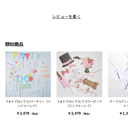
ャレなギフトセットだなと
で操作できて使い勝手が良
て、カ
目にしており、先日入籍し
く、調理後にそのままお皿
しい説
た友人にぴったりなカラー
として食卓に出せるのも便
レビューを書く
も親切
と大好きなカレーのセット
利です。洗い物も減って一
夫婦ふ
があったのでこちら購入さ
石二鳥です笑
ークが
せていただきました。
メッセージカードで姉から
休憩時
友人に送った際、ご夫婦ど
のメッセージに少しうるっ
のが楽
ちらも大変気に入ったと写
ときてしまいました。姉の
類似商品
セット
真付きで喜びの連絡をもら
センスが光るプレゼント
ヒーも
った時は、HYACCAギフト
で、いい思い出になりまし
す。
を選んでよかったし他の友
た。
人にもお勧めしたいと感じ
ました。
また、こちら不注意でメー
ルアドレスを誤って入力し
登録してログインできなく
フォトプロップス/パーティー［ジ
フォトプロップス/フラワーピンク
テーブルナンバ
困った際にも、迅速に回答
ンジャーレイ］
［ジンジャーレイ］
ャ
連絡があり大変助かりまし
￥2,079
￥2,079
￥1,
た。
（税込）
（税込）
ありがとうございます。
またぜひ利用させていただ