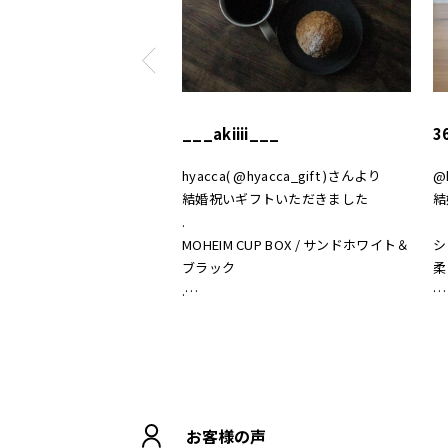
___akiiii___
3
hyacca( @hyacca_gift )さんより
@
結婚祝いギフトいただきました
結
.
MOHEIM CUP BOX / サンドホワイト＆
シ
ブラック
柔
.
おうちカフェもお洒落になって嬉しい
素
𖠚 ⡱
あ
.
#hyacca #結婚祝い
#
#
お客様の声