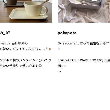
69_07
pokopota
hyacca_gift 様から
@hyacca_gift からの結婚祝いギフ
婚祝いのギフトをいただきました
ンプルで朝のパンタイムにぴったり
FOOD＆TABLE WARE BOX / 9°/ 白
らかい手触りで使い心地も◎
垢
敵なギフトを
白無垢の器が可愛くてお気に入り
りがとうございました
真っ白の箱にリボンにかわいいのよ
hyacca #結婚祝い
お祝い #プレゼント
#結婚祝い #hyacca #淡色 #淡色女子
淡色インテリア #結婚祝いのプレゼ