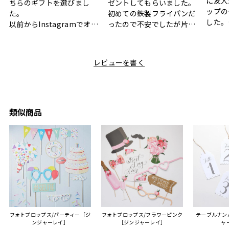
に友人
ちらのギフトを選びまし
ゼントしてもらいました。
ップの
た。
初めての鉄製フライパンだ
した。
以前からInstagramでオシ
ったので不安でしたが片手
ボック
ャレなギフトセットだなと
で操作できて使い勝手が良
て、カ
目にしており、先日入籍し
く、調理後にそのままお皿
しい説
た友人にぴったりなカラー
として食卓に出せるのも便
レビューを書く
も親切
と大好きなカレーのセット
利です。洗い物も減って一
夫婦ふ
があったのでこちら購入さ
石二鳥です笑
ークが
せていただきました。
メッセージカードで姉から
休憩時
友人に送った際、ご夫婦ど
のメッセージに少しうるっ
のが楽
ちらも大変気に入ったと写
ときてしまいました。姉の
類似商品
セット
真付きで喜びの連絡をもら
センスが光るプレゼント
ヒーも
った時は、HYACCAギフト
で、いい思い出になりまし
す。
を選んでよかったし他の友
た。
人にもお勧めしたいと感じ
ました。
また、こちら不注意でメー
ルアドレスを誤って入力し
登録してログインできなく
フォトプロップス/パーティー［ジ
フォトプロップス/フラワーピンク
テーブルナンバ
困った際にも、迅速に回答
ンジャーレイ］
［ジンジャーレイ］
ャ
連絡があり大変助かりまし