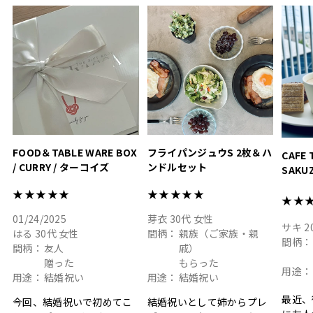
って嬉しい𖠚 ⡱
素敵なギフトを
真っ白
.
ありがとうございました
いいの
#hyacca #結婚祝い
#hyacca #結婚祝い
#結婚祝
#お祝い #プレゼント
淡色女
結婚祝
色イン
FOOD＆TABLE WARE BOX
フライパンジュウS 2枚＆ハ
CAFE 
/ CURRY / ターコイズ
ンドルセット
SAKU
ト
★★★★★
★★★★★
★★
01/24/2025
芽衣
30代
女性
サキ
2
はる
30代
女性
間柄：
親族（ご家族・親
間柄：
間柄：
友人
戚）
贈った
もらった
用途：
用途：
結婚祝い
用途：
結婚祝い
最近、
今回、結婚祝いで初めてこ
結婚祝いとして姉からプレ