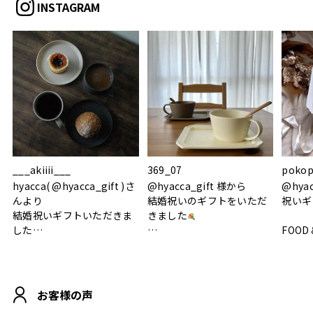
INSTAGRAM
___akiiii___
369_07
pokop
hyacca( @hyacca_gift )さ
@hyacca_gift 様から
@hya
んより
結婚祝いのギフトをいただ
祝いギ
結婚祝いギフトいただきま
きました
した
FOOD
.
シンプルで朝のパンタイム
/ 9°/
MOHEIM CUP BOX / サンド
にぴったり
ホワイト＆ブラック
柔らかい手触りで使い心地
白無垢
.
も◎
に入り
お客様の声
おうちカフェもお洒落にな