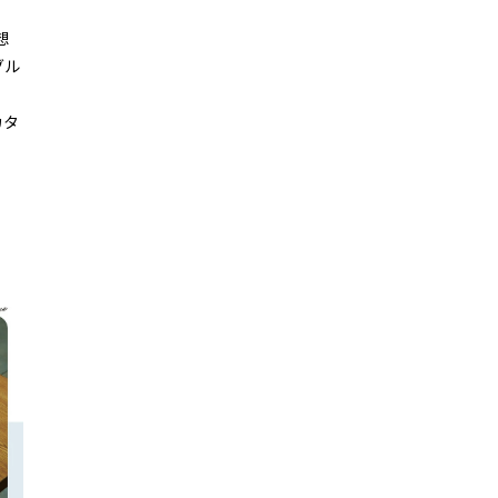
想
グル
カタ