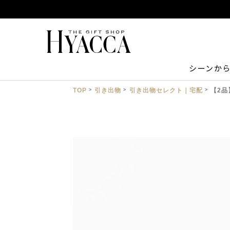
シーンか
TOP
引き出物
引き出物セレクト｜宅配
【2品