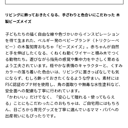
リビングに飾っておきたくなる、手ざわりと色合いにこだわった 木
製ビーズメイズ
子どもたちの描く自由な線や色づかいからインスピレーション
を得て生まれた、ベルギー発のベビーブランド〈トリクシーベ
ビー〉の木製知育おもちゃ「ビーズメイズ」。赤ちゃんが自然
と手を伸ばしたくなる、くねくね動くワイヤーと積み木でつく
る動物たち。遊びながら指先の感覚や集中力をやさしく育める
よう工夫されています。穏やかな表情のキャラクターと、くすみ
カラーの落ち着いた色合いは、リビングに置きっぱなしでも気
にならず、むしろ飾っておきたくなるような佇まい。素材には
FSC認証のブナ材を使用し、角の面取りや無毒な水性塗料など、
安全面への配慮も丁寧に行われています。
「かわいい」だけでなく、「安心して贈れる・使ってもらえ
る」ことにもこだわったこのおもちゃは、ご自宅用にはもちろ
ん、日ごろから育児グッズを丁寧に選んでいるママ・パパへの
出産祝いにもぴったりです。