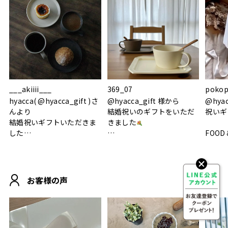
___akiiii___
369_07
pokop
hyacca( @hyacca_gift )さ
@hyacca_gift 様から
@hya
んより
結婚祝いのギフトをいただ
祝いギ
結婚祝いギフトいただきま
きました
した
FOOD
.
シンプルで朝のパンタイム
/ 9°/
MOHEIM CUP BOX / サンド
にぴったり
ホワイト＆ブラック
柔らかい手触りで使い心地
白無垢
.
も◎
に入り
お客様の声
おうちカフェもお洒落にな
って嬉しい𖠚 ⡱
素敵なギフトを
真っ白
.
ありがとうございました
いいの
#hyacca #結婚祝い