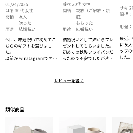
01/24/2025
芽衣
30代
女性
サキ
2
はる
30代
女性
間柄：
親族（ご家族・親
間柄：
間柄：
友人
戚）
贈った
もらった
用途：
用途：
結婚祝い
用途：
結婚祝い
最近、
今回、結婚祝いで初めてこ
結婚祝いとして姉からプレ
に友人
ちらのギフトを選びまし
ゼントしてもらいました。
ップの
た。
初めての鉄製フライパンだ
した。
以前からInstagramでオシ
ったので不安でしたが片手
ボック
ャレなギフトセットだなと
で操作できて使い勝手が良
て、カ
目にしており、先日入籍し
く、調理後にそのままお皿
しい説
た友人にぴったりなカラー
として食卓に出せるのも便
レビューを書く
も親切
と大好きなカレーのセット
利です。洗い物も減って一
夫婦ふ
があったのでこちら購入さ
石二鳥です笑
ークが
せていただきました。
メッセージカードで姉から
休憩時
友人に送った際、ご夫婦ど
のメッセージに少しうるっ
のが楽
ちらも大変気に入ったと写
ときてしまいました。姉の
類似商品
セット
真付きで喜びの連絡をもら
センスが光るプレゼント
ヒーも
った時は、HYACCAギフト
で、いい思い出になりまし
す。
を選んでよかったし他の友
た。
人にもお勧めしたいと感じ