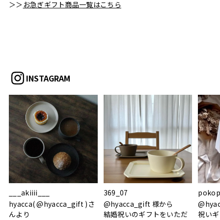
＞＞
お急ぎギフト商品一覧はこちら
INSTAGRAM
___akiiii___
369_07
pokop
hyacca( @hyacca_gift )さ
@hyacca_gift 様から
@hya
んより
結婚祝いのギフトをいただ
祝いギ