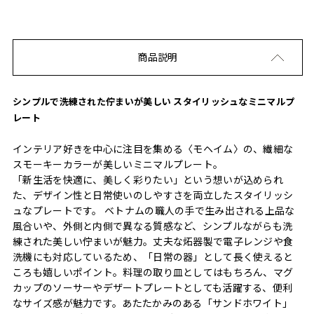
商品説明
シンプルで洗練された佇まいが美しい スタイリッシュなミニマルプ
レート
インテリア好きを中心に注目を集める〈モヘイム〉の、繊細な
スモーキーカラーが美しいミニマルプレート。
「新生活を快適に、美しく彩りたい」という想いが込められ
た、デザイン性と日常使いのしやすさを両立したスタイリッシ
ュなプレートです。 ベトナムの職人の手で生み出される上品な
風合いや、外側と内側で異なる質感など、シンプルながらも洗
練された美しい佇まいが魅力。丈夫な炻器製で電子レンジや食
洗機にも対応しているため、「日常の器」として長く使えると
ころも嬉しいポイント。料理の取り皿としてはもちろん、マグ
カップのソーサーやデザートプレートとしても活躍する、便利
なサイズ感が魅力です。あたたかみのある「サンドホワイト」