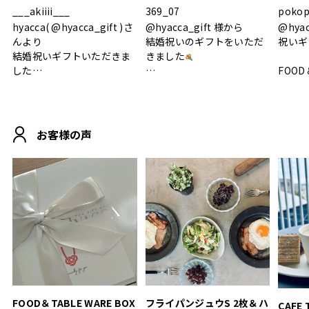
___akiiii___
369_07
pokop
hyacca( @hyacca_gift )さ
@hyacca_gift 様から
@hya
んより
結婚祝いのギフトをいただ
祝いギ
結婚祝いギフトいただきま
きました
した
FOOD
.
シンプルで朝のパンタイム
/ 9°/
MOHEIM CUP BOX / サンド
にぴったり
ホワイト＆ブラック
柔らかい手触りで使い心地
白無垢
.
も◎
に入り
お客様の声
おうちカフェもお洒落にな
って嬉しい𖠚 ⡱
素敵なギフトを
真っ白
.
ありがとうございました
いいの
#hyacca #結婚祝い
#hyacca #結婚祝い
#結婚祝
#お祝い #プレゼント
淡色女
結婚祝
色イン
FOOD＆TABLE WARE BOX
フライパンジュウS 2枚＆ハ
CAFE 