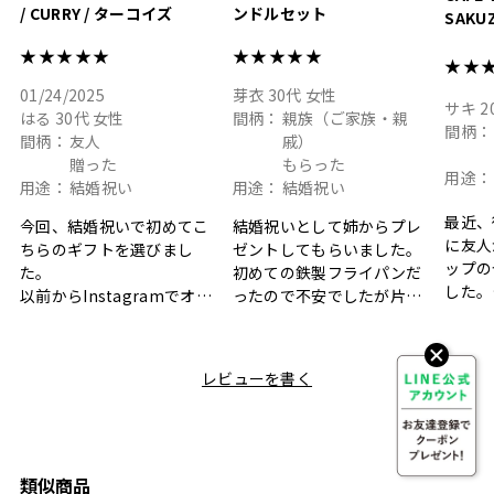
/ CURRY / ターコイズ
ンドルセット
SAKU
ト
★★★★★
★★★★★
★★
01/24/2025
芽衣
30代
女性
サキ
2
はる
30代
女性
間柄：
親族（ご家族・親
間柄：
間柄：
友人
戚）
贈った
もらった
用途：
用途：
結婚祝い
用途：
結婚祝い
最近、
今回、結婚祝いで初めてこ
結婚祝いとして姉からプレ
に友人
ちらのギフトを選びまし
ゼントしてもらいました。
ップの
た。
初めての鉄製フライパンだ
した。
以前からInstagramでオシ
ったので不安でしたが片手
ボック
ャレなギフトセットだなと
で操作できて使い勝手が良
て、カ
目にしており、先日入籍し
く、調理後にそのままお皿
しい説
た友人にぴったりなカラー
として食卓に出せるのも便
レビューを書く
も親切
と大好きなカレーのセット
利です。洗い物も減って一
夫婦ふ
があったのでこちら購入さ
石二鳥です笑
ークが
せていただきました。
メッセージカードで姉から
休憩時
友人に送った際、ご夫婦ど
のメッセージに少しうるっ
のが楽
ちらも大変気に入ったと写
ときてしまいました。姉の
類似商品