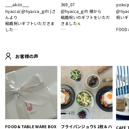
___akiiii___
369_07
pokop
hyacca( @hyacca_gift )さ
@hyacca_gift 様から
@hya
んより
結婚祝いのギフトをいただ
祝いギ
結婚祝いギフトいただきま
きました
した
FOOD
.
シンプルで朝のパンタイム
/ 9°/
MOHEIM CUP BOX / サンド
にぴったり
ホワイト＆ブラック
柔らかい手触りで使い心地
白無垢
.
も◎
に入り
お客様の声
おうちカフェもお洒落にな
って嬉しい𖠚 ⡱
素敵なギフトを
真っ白
.
ありがとうございました
いいの
#hyacca #結婚祝い
#hyacca #結婚祝い
#結婚祝
#お祝い #プレゼント
淡色女
結婚祝
色イン
FOOD＆TABLE WARE BOX
フライパンジュウS 2枚＆ハ
CAFE 