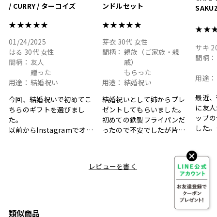
/ CURRY / ターコイズ
ンドルセット
SAKU
ト
★★★★★
★★★★★
★★
01/24/2025
芽衣
30代
女性
サキ
2
はる
30代
女性
間柄：
親族（ご家族・親
間柄：
間柄：
友人
戚）
贈った
もらった
用途：
用途：
結婚祝い
用途：
結婚祝い
最近、
今回、結婚祝いで初めてこ
結婚祝いとして姉からプレ
に友人
ちらのギフトを選びまし
ゼントしてもらいました。
ップの
た。
初めての鉄製フライパンだ
した。
以前からInstagramでオシ
ったので不安でしたが片手
ボック
ャレなギフトセットだなと
で操作できて使い勝手が良
て、カ
目にしており、先日入籍し
く、調理後にそのままお皿
しい説
た友人にぴったりなカラー
として食卓に出せるのも便
レビューを書く
も親切
と大好きなカレーのセット
利です。洗い物も減って一
夫婦ふ
があったのでこちら購入さ
石二鳥です笑
ークが
せていただきました。
メッセージカードで姉から
休憩時
友人に送った際、ご夫婦ど
のメッセージに少しうるっ
のが楽
ちらも大変気に入ったと写
ときてしまいました。姉の
類似商品