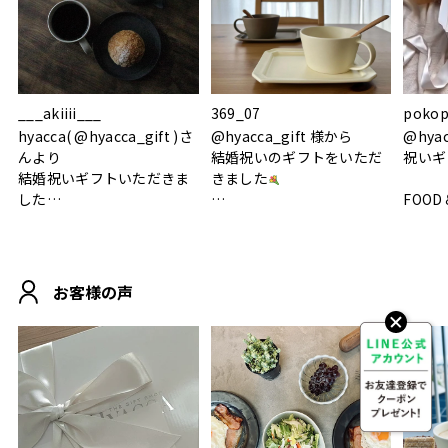
___akiiii___
369_07
pokop
hyacca( @hyacca_gift )さ
@hyacca_gift 様から
@hya
んより
結婚祝いのギフトをいただ
祝いギ
結婚祝いギフトいただきま
きました
した
FOOD
.
シンプルで朝のパンタイム
/ 9°/
MOHEIM CUP BOX / サンド
にぴったり
ホワイト＆ブラック
柔らかい手触りで使い心地
白無垢
.
も◎
に入り
お客様の声
おうちカフェもお洒落にな
って嬉しい𖠚 ⡱
素敵なギフトを
真っ白
.
ありがとうございました
いいの
#hyacca #結婚祝い
#hyacca #結婚祝い
#結婚祝
#お祝い #プレゼント
淡色女
結婚祝