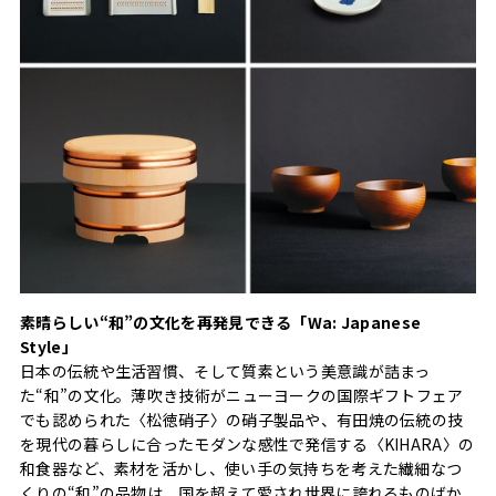
素晴らしい“和”の文化を再発見できる「Wa: Japanese
Style」
日本の伝統や生活習慣、そして質素という美意識が詰まっ
た“和”の文化。薄吹き技術がニューヨークの国際ギフトフェア
でも認められた〈松徳硝子〉の硝子製品や、有田焼の伝統の技
を現代の暮らしに合ったモダンな感性で発信する〈KIHARA〉の
和食器など、素材を活かし、使い手の気持ちを考えた繊細なつ
くりの“和”の品物は、国を超えて愛され世界に誇れるものばか