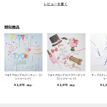
た友人にぴったりなカラー
として食卓に出せるのも便
レビューを書く
も親切
と大好きなカレーのセット
利です。洗い物も減って一
夫婦ふ
があったのでこちら購入さ
石二鳥です笑
ークが
せていただきました。
メッセージカードで姉から
休憩時
友人に送った際、ご夫婦ど
のメッセージに少しうるっ
のが楽
ちらも大変気に入ったと写
ときてしまいました。姉の
類似商品
セット
真付きで喜びの連絡をもら
センスが光るプレゼント
ヒーも
った時は、HYACCAギフト
で、いい思い出になりまし
す。
を選んでよかったし他の友
た。
人にもお勧めしたいと感じ
ました。
また、こちら不注意でメー
ルアドレスを誤って入力し
登録してログインできなく
フォトプロップス/パーティー［ジ
フォトプロップス/フラワーピンク
テーブルナンバ
困った際にも、迅速に回答
ンジャーレイ］
［ジンジャーレイ］
ャ
連絡があり大変助かりまし
￥2,079
￥2,079
￥1,
た。
（税込）
（税込）
ありがとうございます。
またぜひ利用させていただ
ければと思います。