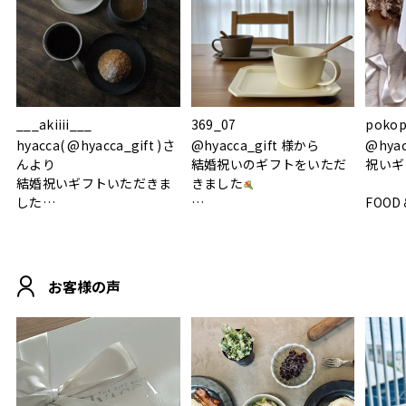
___akiiii___
369_07
pokop
hyacca( @hyacca_gift )さ
@hyacca_gift 様から
@hya
んより
結婚祝いのギフトをいただ
祝いギ
結婚祝いギフトいただきま
きました
した
FOOD
.
シンプルで朝のパンタイム
/ 9°/
MOHEIM CUP BOX / サンド
にぴったり
ホワイト＆ブラック
柔らかい手触りで使い心地
白無垢
.
も◎
に入り
お客様の声
おうちカフェもお洒落にな
って嬉しい𖠚 ⡱
素敵なギフトを
真っ白
.
ありがとうございました
いいの
#hyacca #結婚祝い
#hyacca #結婚祝い
#結婚祝
#お祝い #プレゼント
淡色女