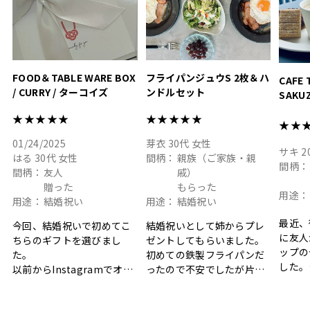
結婚祝
色イン
FOOD＆TABLE WARE BOX
フライパンジュウS 2枚＆ハ
CAFE 
/ CURRY / ターコイズ
ンドルセット
SAKU
ト
★★★★★
★★★★★
★★
01/24/2025
芽衣
30代
女性
サキ
2
はる
30代
女性
間柄：
親族（ご家族・親
間柄：
間柄：
友人
戚）
贈った
もらった
用途：
用途：
結婚祝い
用途：
結婚祝い
最近、
今回、結婚祝いで初めてこ
結婚祝いとして姉からプレ
に友人
ちらのギフトを選びまし
ゼントしてもらいました。
ップの
た。
初めての鉄製フライパンだ
した。
以前からInstagramでオシ
ったので不安でしたが片手
ボック
ャレなギフトセットだなと
で操作できて使い勝手が良
て、カ
目にしており、先日入籍し
く、調理後にそのままお皿
しい説