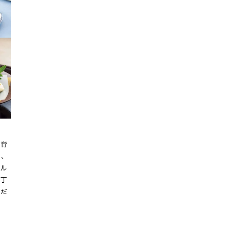
が育
た、
グル
に丁
こだ