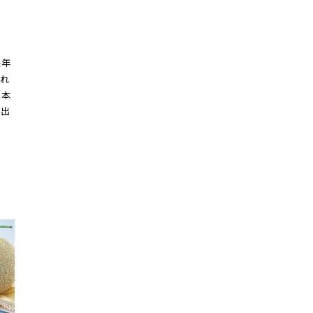
長年
それ
日本
き出