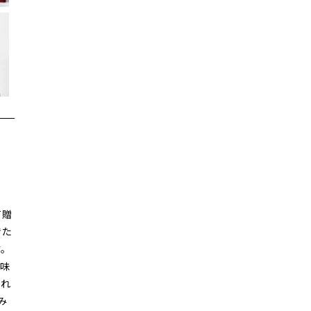
て贈
きた
す。
な味
まれ
み