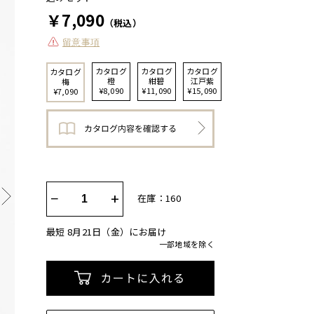
￥7,090
（税込）
留意事項
カタログ
カタログ
カタログ
カタログ
橙
紺碧
江戸紫
梅
¥8,090
¥11,090
¥15,090
¥7,090
−
+
在庫：160
最短 8月21日（金）にお届け
一部地域を除く
カートに入れる