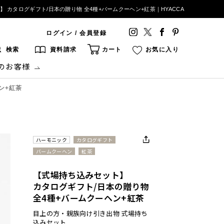
 カタログギフト/日本の贈り物 全4種+バームクーヘン+紅茶｜HYACCA
ログイン / 会員登録
検索
資料請求
カート
お気に入り
のお客様
ン+紅茶
ハーモニック
カタログギフト
バームクーヘン
紅茶
【式場持ち込みセット】
カタログギフト/日本の贈り物
全4種+バームクーヘン+紅茶
目上の方・親族向け引き出物 式場持ち
込みセット