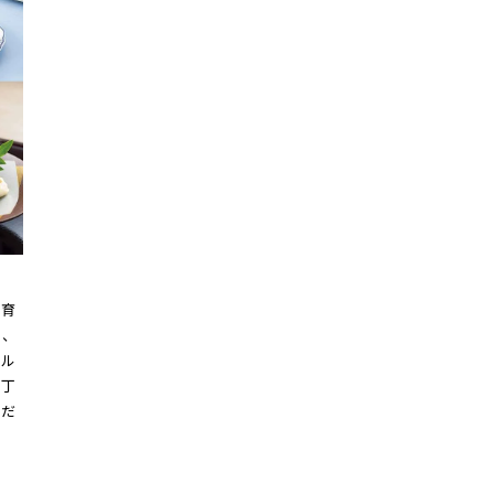
が育
た、
グル
に丁
こだ