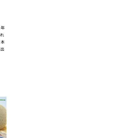
長年
それ
日本
き出