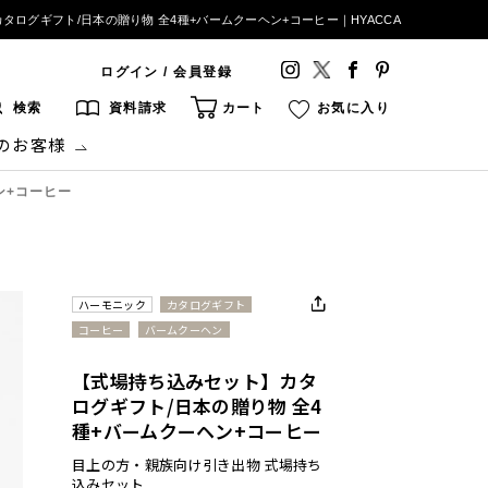
タログギフト/日本の贈り物 全4種+バームクーヘン+コーヒー｜HYACCA
ログイン / 会員登録
検索
資料請求
カート
お気に入り
のお客様
ン+コーヒー
ハーモニック
カタログギフト
コーヒー
バームクーヘン
【式場持ち込みセット】カタ
ログギフト/日本の贈り物 全4
種+バームクーヘン+コーヒー
目上の方・親族向け引き出物 式場持ち
込みセット