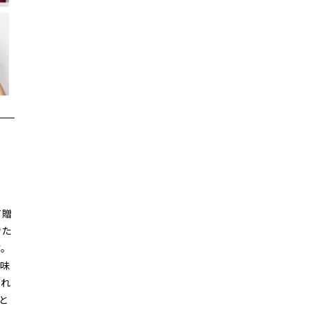
て贈
きた
す。
な味
まれ
と