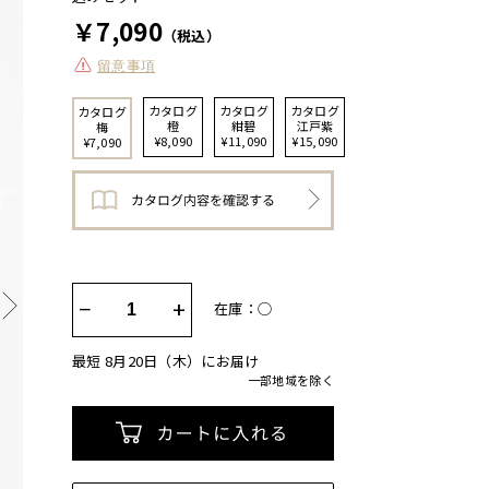
￥7,090
（税込）
留意事項
カタログ
カタログ
カタログ
カタログ
橙
紺碧
江戸紫
梅
¥8,090
¥11,090
¥15,090
¥7,090
−
+
在庫：◯
最短 8月20日（木）にお届け
一部地域を除く
カートに入れる