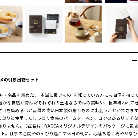
スメの引き出物セット
味・名品を集めた、‟本当に良いもの”を知っている方にも自信を持っ
豊かな自然が育んだそれぞれの土地ならではの美味や、長年培われて
注目を集めるほど品質の高い日本製の贈りものに出会うことができま
たっぷりと使用したしっとり食感のバームクーヘン。コクのあるリッチ
ません。 3品目は HYACCAオリジナルデザインのパッケージに包
ット。仕事の合間やのんびり過ごす休日の朝に、心落ち着く穏やかなひ