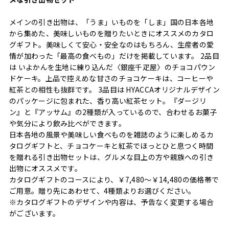
メインの引き出物は、「うま」いものを「しま」国の日本各地
から集めた、美味しいものを贈りたいときにオススメのカタロ
グギフト。美味しくて安心・安全なのはもちろん、生産者の愛
情が加わった「最高の食べもの」だけを掲載しています。 2品目
は いよかんを生地に練り込んだ〈銀座千疋屋〉のチョコパウン
ドケーキ。上品で控えめな甘さのチョコケーキは、コーヒーや
紅茶との相性も抜群です。 3品目は HYACCAオリジナルデザイン
のパッケージに包まれた、香り高い紅茶セット。『ダージリ
ン』と『アッサム』の2種類が入っているので、合わせるお菓子
や気分により飲み比べができます。
日本各地の風景や美味しい食べものを雑誌のように楽しめるカ
タログギフトと、チョコケーキと紅茶でほっとひと息つく時間
を贈れる引き出物セットは、グルメな目上の方や親族への引き
出物にオススメです。
カタログギフトのコースにより、￥7,480〜￥14,480の価格帯で
ご用意。贈り先にあわせて、4種類よりお選びください。
※カタログギフトのデザインや内容は、予告なく変更する場合
がございます。