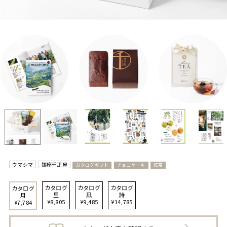
ウマシマ
銀座千疋屋
カタログギフト
チョコケーキ
紅茶
カタログ
カタログ
カタログ
カタログ
里
凪
詩
月
¥8,805
¥9,485
¥14,785
¥7,784