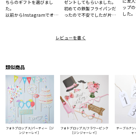
に友人
ちらのギフトを選びまし
ゼントしてもらいました。
ップの
た。
初めての鉄製フライパンだ
した。
以前からInstagramでオシ
ったので不安でしたが片手
ボック
ャレなギフトセットだなと
で操作できて使い勝手が良
て、カ
目にしており、先日入籍し
く、調理後にそのままお皿
しい説
た友人にぴったりなカラー
として食卓に出せるのも便
レビューを書く
も親切
と大好きなカレーのセット
利です。洗い物も減って一
夫婦ふ
があったのでこちら購入さ
石二鳥です笑
ークが
せていただきました。
メッセージカードで姉から
休憩時
友人に送った際、ご夫婦ど
のメッセージに少しうるっ
のが楽
ちらも大変気に入ったと写
ときてしまいました。姉の
類似商品
セット
真付きで喜びの連絡をもら
センスが光るプレゼント
ヒーも
った時は、HYACCAギフト
で、いい思い出になりまし
す。
を選んでよかったし他の友
た。
人にもお勧めしたいと感じ
ました。
また、こちら不注意でメー
ルアドレスを誤って入力し
登録してログインできなく
フォトプロップス/パーティー［ジ
フォトプロップス/フラワーピンク
テーブルナンバ
困った際にも、迅速に回答
ンジャーレイ］
［ジンジャーレイ］
ャ
連絡があり大変助かりまし