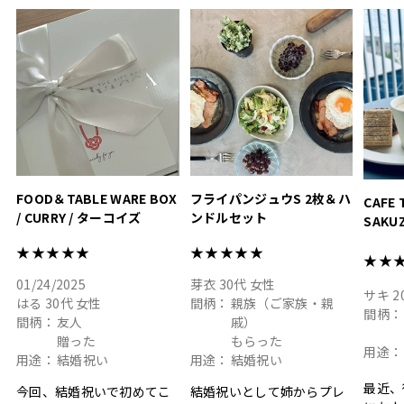
って嬉しい𖠚 ⡱
素敵なギフトを
真っ白
.
ありがとうございました
いいの
#hyacca #結婚祝い
#hyacca #結婚祝い
#結婚祝
#お祝い #プレゼント
淡色女
結婚祝
色イン
FOOD＆TABLE WARE BOX
フライパンジュウS 2枚＆ハ
CAFE 
/ CURRY / ターコイズ
ンドルセット
SAKU
ト
★★★★★
★★★★★
★★
01/24/2025
芽衣
30代
女性
サキ
2
はる
30代
女性
間柄：
親族（ご家族・親
間柄：
間柄：
友人
戚）
贈った
もらった
用途：
用途：
結婚祝い
用途：
結婚祝い
最近、
今回、結婚祝いで初めてこ
結婚祝いとして姉からプレ