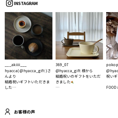
INSTAGRAM
___akiiii___
369_07
pokop
hyacca( @hyacca_gift )さ
@hyacca_gift 様から
@hya
んより
結婚祝いのギフトをいただ
祝いギ
結婚祝いギフトいただきま
きました
した
FOOD
.
シンプルで朝のパンタイム
/ 9°/
MOHEIM CUP BOX / サンド
にぴったり
ホワイト＆ブラック
柔らかい手触りで使い心地
白無垢
.
も◎
に入り
お客様の声
おうちカフェもお洒落にな