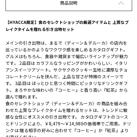
商品説明
【HYACCA限定】食のセレクトショップの厳選アイテムと 上質なブ
レイクタイムを贈れる引き出物セット
メインの引き出物は、まるで〈ディーン＆デルーカ〉の店内を
巡っているかのようなワクワク感を楽しめるカタログギフト。
グルメはもちろん、食器や雑貨まで幅広いラインナップが魅力
です。 2品目は カラフルなラッピングがかわいらしい、イタリ
アンスイーツアソート。サクサクのクッキー生地に濃厚なチョ
コレートクリームを挟んだ、上品な甘さが特徴のスイーツで
す。 3品目は ほっとひと息つく時間にピッタリなドリンクギフ
ト。まろやかな味わいの『コーヒー』と香り高い『紅茶』から
選んで贈れます。
食のセレクトショップ〈ディーン＆デルーカ〉の商品を組み合
わせた上質なブレイクタイムを贈れるセットは、トレンドに敏
感な女性にオススメの引き出物です。 カタログギフトのコース
とドリンクにより、￥8,479～￥14,980の価格帯でご用意。ドリ
ンクは 贈る相手の好みに合わせて『コーヒー』か『紅茶』より
お選びください。