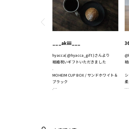
___akiiii___
3
hyacca( @hyacca_gift )さんより
@
結婚祝いギフトいただきました
結
.
MOHEIM CUP BOX / サンドホワイト＆
シ
ブラック
柔
.
おうちカフェもお洒落になって嬉しい
素
𖠚 ⡱
あ
.
#hyacca #結婚祝い
#
#