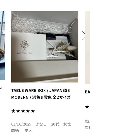
曲げて使うこともできるみ
品でかわいい
結婚祝いや出産祝いにピッ
トがたくさんです
#hyacca #結婚祝い #プレ
婚 #有田焼 #箸 #箸置き 
プレゼント
レ
TABLE WARE BOX / JAPANESE
BABY DIAPER BAG / 
MODERN / 浜色＆雲色 全2サイズ
★★★★★
★★★★★
02/03/2025
K
30代
女
01/16/2025
きなこ
20代
女性
間柄：
親族
間柄：
友人