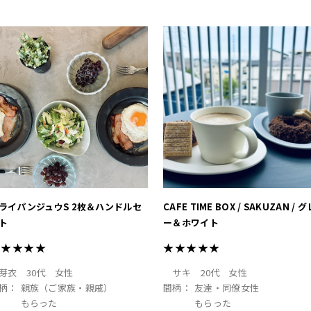
ト #淡色インテリア
ライパンジュウS 2枚＆ハンドルセ
CAFE TIME BOX / SAKUZAN / グ
ト
ー＆ホワイト
★★★★★
★★★★★
芽衣
30代
女性
サキ
20代
女性
柄：
親族（ご家族・親戚）
間柄：
友達・同僚女性
もらった
もらった