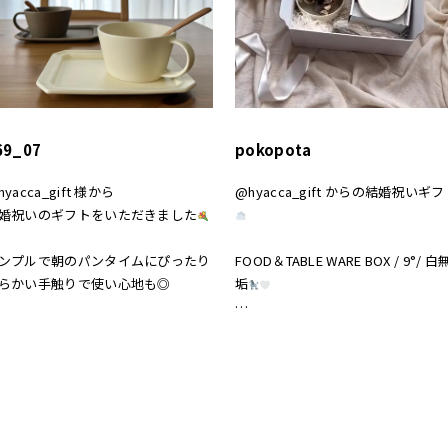
69_07
pokopota
hyacca_gift 様から
@hyacca_gift からの結婚祝いギフ
婚祝いのギフトをいただきました
ンプルで朝のパンタイムにぴったり
FOOD＆TABLE WARE BOX / 9°/ 白
らかい手触りで使い心地も◎
垢
敵なギフトを
白無垢の器が可愛くてお気に入り
りがとうございました
真っ白の箱にリボンにかわいいのよ
hyacca #結婚祝い
お祝い #プレゼント
#結婚祝い #hyacca #淡色 #淡色女子
淡色インテリア #結婚祝いのプレゼ