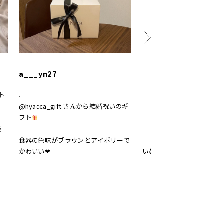
a___yn27
canika_1111
ト‎
.
結婚のお祝いに
@hyacca_gift さんから結婚祝いのギ
@hyacca_gift さんの
フト
置きのセット
無
食器の色味がブラウンとアイボリーで
和食にも洋食にもデザート
かわいい❤︎
いなぁ
電子レンジやオーブンに対
優秀すぎませんか！お料理
、
しみになった♡
 #
雲色＆月色のお箸
ン
おめでたい水引きモチーフ