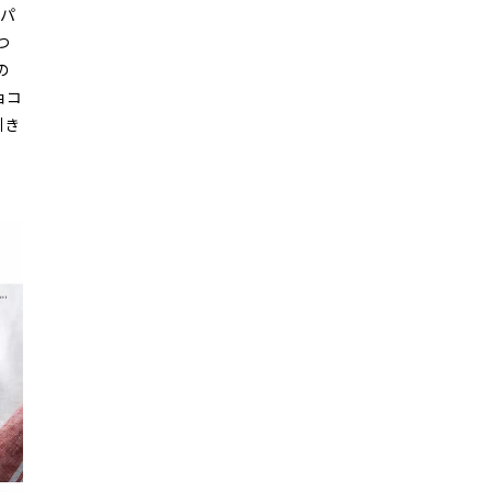
のパ
つ
の
ョコ
引き