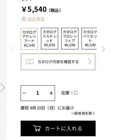
￥5,540
（税込）
留意事項
カタログ
カタログ
カタログ
カタログ
カタログ
ミルドレ
フロレン
ハリエッ
バジーリ
アウレリ
ッド
ツィア
ト
ア
アーナ
¥5,850
¥6,040
¥6,540
¥7,040
¥5,540
−
+
在庫：◯
最短 8月23日（日）にお届け
一部地域を除く
カートに入れる