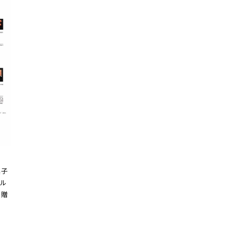
菓子
ル
を贈