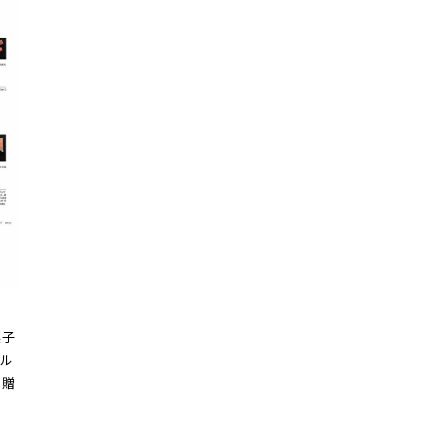
菓子
ル
を贈