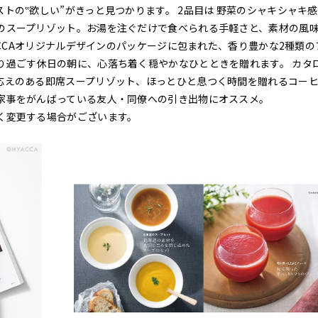
トの‟欲しい”がきっと見つかります。 2品目は 野菜のシャキシャキ
のスープリゾット。お湯を注ぐだけで食べられる手軽さと、素材の風
ACCAオリジナルデザインのパッケージに包まれた、香り豊かな2種類の
り過ごす休日の朝に、心落ち着く穏やかなひとときを贈れます。 カタ
応えのある即席スープリゾット、ほっとひと息つく時間を贈れるコー
家事をがんばっている友人・同僚への引き出物にオススメ。
く変更する場合がございます。