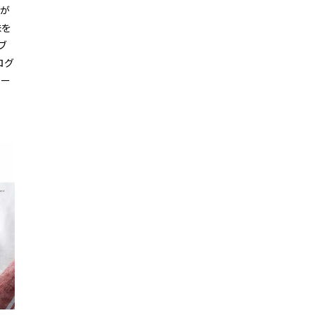
感が
味を
ブ
ログ
ヒー