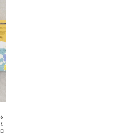
を
香り
日