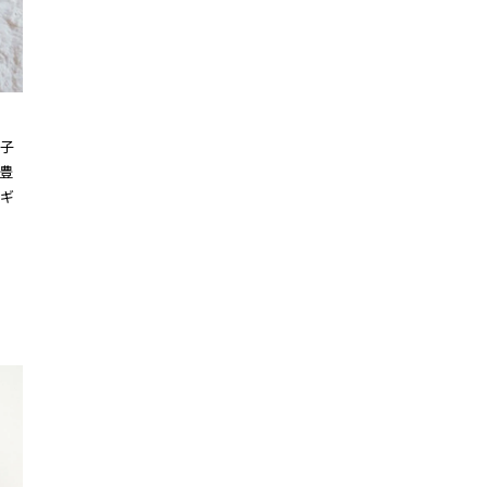
子
豊
ギ