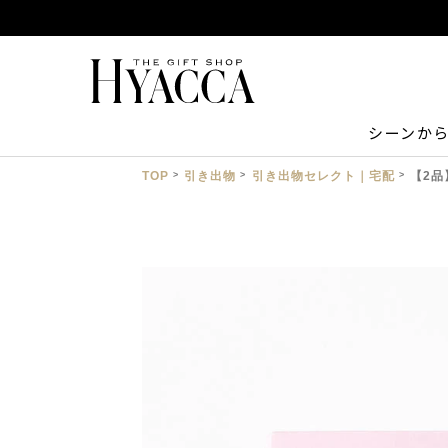
シーンか
TOP
引き出物
引き出物セレクト｜宅配
【2品