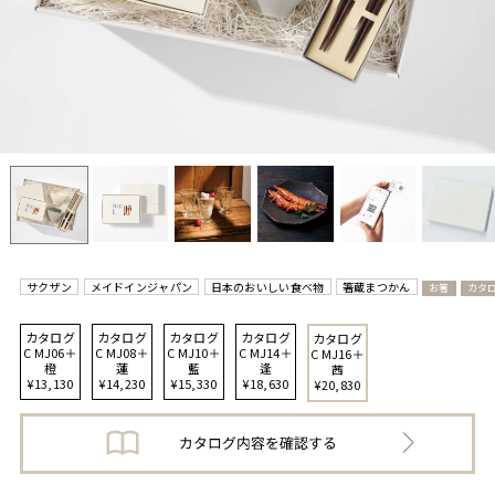
サクザン
メイドインジャパン
日本のおいしい食べ物
箸蔵まつかん
お箸
カタ
カタログ
カタログ
カタログ
カタログ
カタログ
C MJ06＋
C MJ08＋
C MJ10＋
C MJ14＋
C MJ16＋
橙
蓮
藍
逢
茜
¥13,130
¥14,230
¥15,330
¥18,630
¥20,830