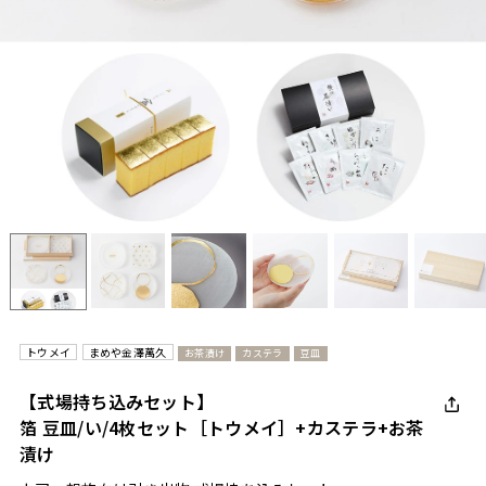
トウメイ
まめや金澤萬久
お茶漬け
カステラ
豆皿
【式場持ち込みセット】
箔 豆皿/い/4枚セット［トウメイ］+カステラ+お茶
漬け