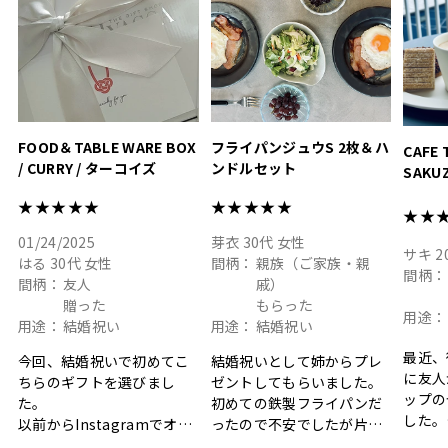
#お祝い #プレゼント
淡色女
結婚祝
色イン
FOOD＆TABLE WARE BOX
フライパンジュウS 2枚＆ハ
CAFE 
/ CURRY / ターコイズ
ンドルセット
SAKU
ト
★★★★★
★★★★★
★★
01/24/2025
芽衣
30代
女性
サキ
2
はる
30代
女性
間柄：
親族（ご家族・親
間柄：
間柄：
友人
戚）
贈った
もらった
用途：
用途：
結婚祝い
用途：
結婚祝い
最近、
今回、結婚祝いで初めてこ
結婚祝いとして姉からプレ
に友人
ちらのギフトを選びまし
ゼントしてもらいました。
ップの
た。
初めての鉄製フライパンだ
した。
以前からInstagramでオシ
ったので不安でしたが片手
ボック
ャレなギフトセットだなと
で操作できて使い勝手が良