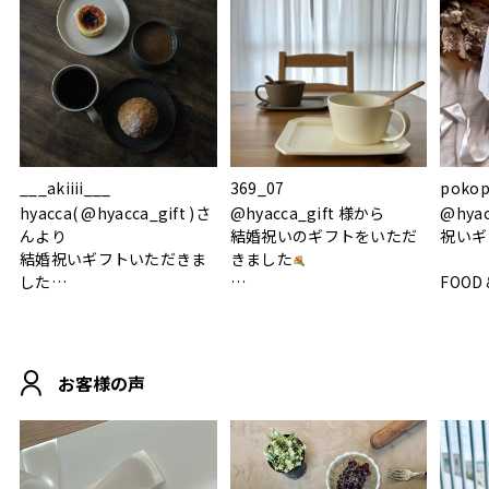
___akiiii___
369_07
pokop
hyacca( @hyacca_gift )さ
@hyacca_gift 様から
@hya
んより
結婚祝いのギフトをいただ
祝いギ
結婚祝いギフトいただきま
きました
した
FOOD
.
シンプルで朝のパンタイム
/ 9°/
MOHEIM CUP BOX / サンド
にぴったり
ホワイト＆ブラック
柔らかい手触りで使い心地
白無垢
.
も◎
に入り
お客様の声
おうちカフェもお洒落にな
って嬉しい𖠚 ⡱
素敵なギフトを
真っ白
.
ありがとうございました
いいの
#hyacca #結婚祝い
#hyacca #結婚祝い
#結婚祝