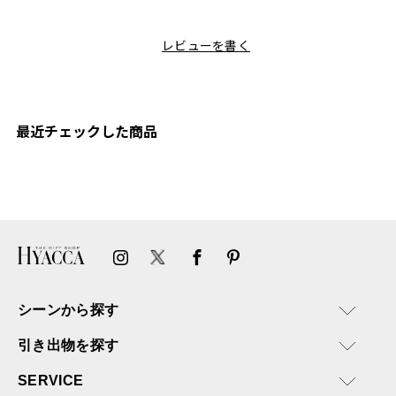
て、カ
目にしており、先日入籍し
く、調理後にそのままお皿
しい説
た友人にぴったりなカラー
として食卓に出せるのも便
レビューを書く
も親切
と大好きなカレーのセット
利です。洗い物も減って一
夫婦ふ
があったのでこちら購入さ
石二鳥です笑
ークが
せていただきました。
メッセージカードで姉から
休憩時
友人に送った際、ご夫婦ど
のメッセージに少しうるっ
のが楽
ちらも大変気に入ったと写
ときてしまいました。姉の
最近チェックした商品
セット
真付きで喜びの連絡をもら
センスが光るプレゼント
ヒーも
った時は、HYACCAギフト
で、いい思い出になりまし
す。
を選んでよかったし他の友
た。
人にもお勧めしたいと感じ
ました。
また、こちら不注意でメー
ルアドレスを誤って入力し
登録してログインできなく
シーンから探す
困った際にも、迅速に回答
連絡があり大変助かりまし
引き出物を探す
た。
ありがとうございます。
SERVICE
またぜひ利用させていただ