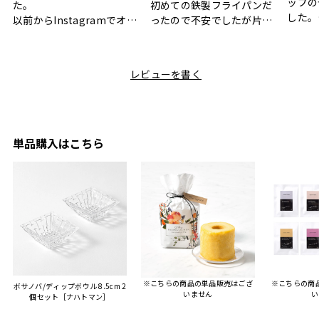
ップの
た。
初めての鉄製フライパンだ
した。
以前からInstagramでオシ
ったので不安でしたが片手
ボック
ャレなギフトセットだなと
で操作できて使い勝手が良
て、カ
目にしており、先日入籍し
く、調理後にそのままお皿
しい説
た友人にぴったりなカラー
として食卓に出せるのも便
レビューを書く
も親切
と大好きなカレーのセット
利です。洗い物も減って一
夫婦ふ
があったのでこちら購入さ
石二鳥です笑
ークが
せていただきました。
メッセージカードで姉から
休憩時
友人に送った際、ご夫婦ど
のメッセージに少しうるっ
のが楽
ちらも大変気に入ったと写
ときてしまいました。姉の
単品購入はこちら
セット
真付きで喜びの連絡をもら
センスが光るプレゼント
ヒーも
った時は、HYACCAギフト
で、いい思い出になりまし
す。
を選んでよかったし他の友
た。
人にもお勧めしたいと感じ
ました。
また、こちら不注意でメー
ルアドレスを誤って入力し
登録してログインできなく
※こちらの商品の単品販売はござ
※こちらの商
ボサノバ/ディップボウル 8.5cm 2
困った際にも、迅速に回答
いません
い
個セット［ナハトマン］
連絡があり大変助かりまし