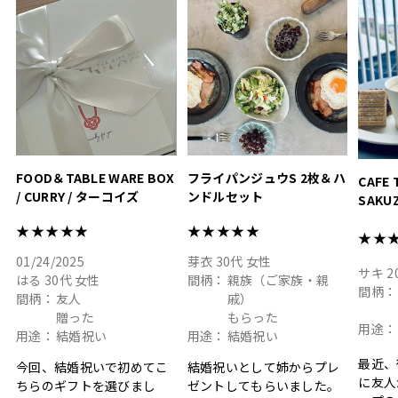
.
ありがとうございました
いいの
#hyacca #結婚祝い
#hyacca #結婚祝い
#結婚祝
#お祝い #プレゼント
淡色女
結婚祝
色イン
FOOD＆TABLE WARE BOX
フライパンジュウS 2枚＆ハ
CAFE 
/ CURRY / ターコイズ
ンドルセット
SAKU
ト
★★★★★
★★★★★
★★
01/24/2025
芽衣
30代
女性
サキ
2
はる
30代
女性
間柄：
親族（ご家族・親
間柄：
間柄：
友人
戚）
贈った
もらった
用途：
用途：
結婚祝い
用途：
結婚祝い
最近、
今回、結婚祝いで初めてこ
結婚祝いとして姉からプレ
に友人
ちらのギフトを選びまし
ゼントしてもらいました。