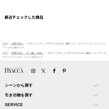
た。
ありがとうございます。
またぜひ利用させていただ
ければと思います。
最近チェックした商品
TOP
出産内祝い
ボサノバ/ディップボウル 8.5cm 2個セット［ナハトマン］+バームク
ーヘン+Cafeセット
TOP
新築内祝い・引っ越し内祝い
ボサノバ/ディップボウル 8.5cm 2個セット［ナハト
マン］+バームクーヘン+Cafeセット
シーンから探す
引き出物を探す
SERVICE