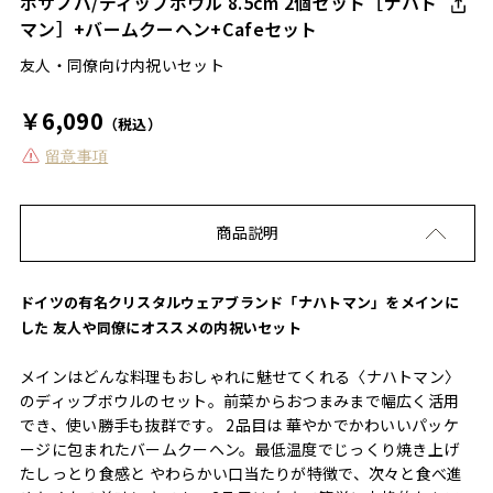
ボサノバ/ディップボウル 8.5cm 2個セット［ナハト
マン］+バームクーヘン+Cafeセット
友人・同僚向け内祝いセット
￥6,090
（税込）
留意事項
商品説明
ドイツの有名クリスタルウェアブランド「ナハトマン」をメインに
した 友人や同僚にオススメの内祝いセット
メインはどんな料理もおしゃれに魅せてくれる〈ナハトマン〉
のディップボウルのセット。前菜からおつまみまで幅広く活用
でき、使い勝手も抜群です。 2品目は 華やかでかわいいパッケ
ージに包まれたバームクーヘン。最低温度でじっくり焼き上げ
たしっとり食感と やわらかい口当たりが特徴で、次々と食べ進