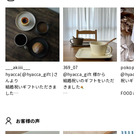
___akiiii___
369_07
pokop
hyacca( @hyacca_gift )さ
@hyacca_gift 様から
@hya
んより
結婚祝いのギフトをいただ
祝いギ
結婚祝いギフトいただきま
きました
した
FOOD
.
シンプルで朝のパンタイム
/ 9°/
MOHEIM CUP BOX / サンド
にぴったり
ホワイト＆ブラック
柔らかい手触りで使い心地
白無垢
.
も◎
に入り
お客様の声
おうちカフェもお洒落にな
って嬉しい𖠚 ⡱
素敵なギフトを
真っ白