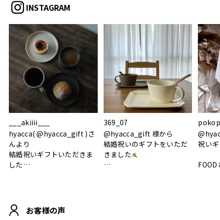
INSTAGRAM
___akiiii___
369_07
pokop
hyacca( @hyacca_gift )さ
@hyacca_gift 様から
@hya
んより
結婚祝いのギフトをいただ
祝いギ
結婚祝いギフトいただきま
きました
した
FOOD
.
シンプルで朝のパンタイム
/ 9°/
MOHEIM CUP BOX / サンド
にぴったり
ホワイト＆ブラック
柔らかい手触りで使い心地
白無垢
.
も◎
に入り
お客様の声
おうちカフェもお洒落にな