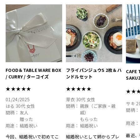
って嬉しい𖠚 ⡱
素敵なギフトを
真っ白
.
ありがとうございました
いいの
#hyacca #結婚祝い
#hyacca #結婚祝い
#結婚祝
#お祝い #プレゼント
淡色女
結婚祝
色イン
FOOD＆TABLE WARE BOX
フライパンジュウS 2枚＆ハ
CAFE 
/ CURRY / ターコイズ
ンドルセット
SAKU
ト
★★★★★
★★★★★
★★
01/24/2025
芽衣
30代
女性
サキ
2
はる
30代
女性
間柄：
親族（ご家族・親
間柄：
間柄：
友人
戚）
贈った
もらった
用途：
用途：
結婚祝い
用途：
結婚祝い
最近、
今回、結婚祝いで初めてこ
結婚祝いとして姉からプレ