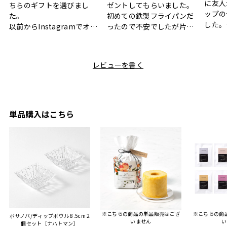
に友人
ちらのギフトを選びまし
ゼントしてもらいました。
ップの
た。
初めての鉄製フライパンだ
した。
以前からInstagramでオシ
ったので不安でしたが片手
ボック
ャレなギフトセットだなと
で操作できて使い勝手が良
て、カ
目にしており、先日入籍し
く、調理後にそのままお皿
しい説
た友人にぴったりなカラー
として食卓に出せるのも便
レビューを書く
も親切
と大好きなカレーのセット
利です。洗い物も減って一
夫婦ふ
があったのでこちら購入さ
石二鳥です笑
ークが
せていただきました。
メッセージカードで姉から
休憩時
友人に送った際、ご夫婦ど
のメッセージに少しうるっ
のが楽
ちらも大変気に入ったと写
ときてしまいました。姉の
単品購入はこちら
セット
真付きで喜びの連絡をもら
センスが光るプレゼント
ヒーも
った時は、HYACCAギフト
で、いい思い出になりまし
す。
を選んでよかったし他の友
た。
人にもお勧めしたいと感じ
ました。
また、こちら不注意でメー
ルアドレスを誤って入力し
登録してログインできなく
※こちらの商品の単品販売はござ
※こちらの商
ボサノバ/ディップボウル 8.5cm 2
困った際にも、迅速に回答
いません
い
個セット［ナハトマン］