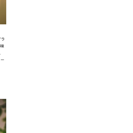
グラ
美味
、
リー