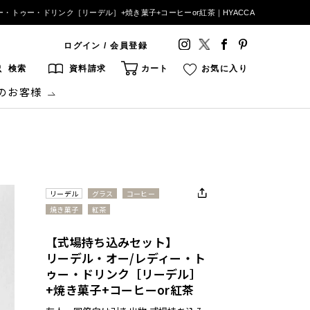
・トゥー・ドリンク［リーデル］+焼き菓子+コーヒーor紅茶｜HYACCA
ログイン / 会員登録
検索
資料請求
カート
お気に入り
のお客様
リーデル
グラス
コーヒー
焼き菓子
紅茶
【式場持ち込みセット】
リーデル・オー/レディー・ト
ゥー・ドリンク［リーデル］
+焼き菓子+コーヒーor紅茶