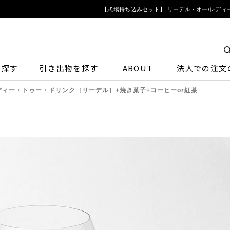
【式場持ち込みセット】 リーデル・オー/レディー
ら探す
引き出物を探す
ABOUT
法人での注文
ディー・トゥー・ドリンク［リーデル］+焼き菓子+コーヒーor紅茶