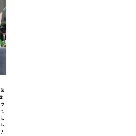
創業
世
ドウ
して
限に
酸味
む人