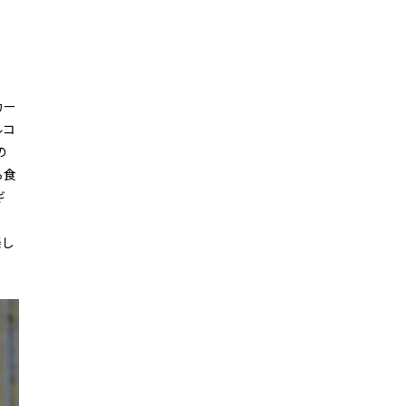
カー
ルコ
の
ら食
ギ
楽し