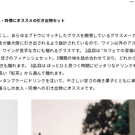
人・同僚にオススメの引き出物セット
くし、あらゆるブドウにマッチしたグラスを開発しているグラスメー
性が最大限に引き出されるよう設計されているので、ワイン以外のア
ワインが苦手な方にも贈れるグラスです。 2品目は ‟カフェでの至福
い甘さのフィナンシェセット。3種類の味を詰め合わせており、どれか
きも贈れます。 3品目は ほっとひと息つく時間にピッタリなドリンク
高い『紅茶』から選んで贈れます。
ンタンブラーにドリンクを注いで、やさしい甘さの焼き菓子とともに
暮らしの友人・同僚への引き出物にオススメです。