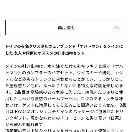
商品説明
ドイツの有名クリスタルウェアブランド「ナハトマン」をメインに
した 友人や同僚にオススメの引き出物セット
メインの引き出物は、水を注ぐだけでもキラキラと輝く〈ナハ
トマン〉のタンブラーのペアセット。ウイスキーや焼酎、カク
テルなど多彩なドリンクに合わせることができ、しっかりとし
た重厚感とともに、ゆったりとながれる特別な時間を楽しめま
す。 2品目は 高級感のある木箱に入った、練乳をたっぷりと使
用したしっとり食感のバームクーヘン。コクのあるリッチな味
わいは、ゲストに満足してもらえること間違いありません。 3品
目は HYACCAオリジナルデザインのパッケージに包まれたドリ
ンクギフト。豊かな味わいの『コーヒー』と香り高い『紅茶』
から選んで贈れます。
透明度の高い上質なクリスタルガラスの美しさで優雅にドリン