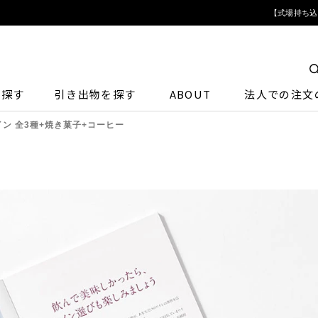
【式場持ち込
ら探す
引き出物を探す
ABOUT
法人での注文
ン 全3種+焼き菓子+コーヒー