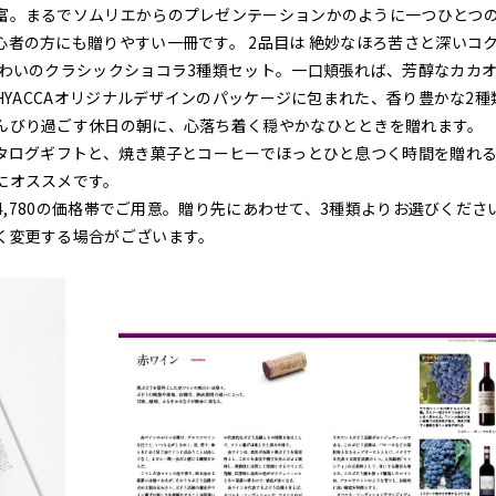
富。まるでソムリエからのプレゼンテーションかのように一つひとつ
者の方にも贈りやすい一冊です。 2品目は 絶妙なほろ苦さと深いコ
味わいのクラシックショコラ3種類セット。一口頬張れば、芳醇なカカ
HYACCAオリジナルデザインのパッケージに包まれた、香り豊かな2種
んびり過ごす休日の朝に、心落ち着く穏やかなひとときを贈れます。
カタログギフトと、焼き菓子とコーヒーでほっとひと息つく時間を贈れ
にオススメです。
14,780の価格帯でご用意。贈り先にあわせて、3種類よりお選びくださ
く変更する場合がございます。