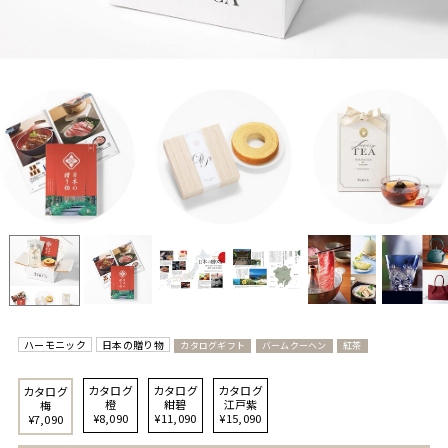
ハーモニック
日本の贈り物
カタログギフト
バームクーヘン
紅茶
カタログ
カタログ
カタログ
カタログ
橙
紺碧
江戸紫
梅
¥8,090
¥11,090
¥15,090
¥7,090