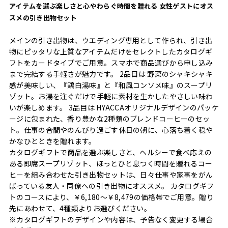
アイテムを選ぶ楽しさと心やわらぐ時間を贈れる 女性ゲストにオス
スメの引き出物セット
メインの引き出物は、ウエディング専用として作られ、引き出
物にピッタリな上質なアイテムだけをセレクトしたカタログギ
フトをカードタイプでご用意。スマホで商品選びから申し込み
まで完結する手軽さが魅力です。 2品目は 野菜のシャキシャキ
感が美味しい、『鶏白湯味』と『和風コンソメ味』のスープリ
ゾット。お湯を注ぐだけで手軽に素材を生かしたやさしい味わ
いが楽しめます。 3品目は HYACCAオリジナルデザインのパッケ
ージに包まれた、香り豊かな2種類のブレンドコーヒーのセッ
ト。仕事の合間やのんびり過ごす休日の朝に、心落ち着く穏や
かなひとときを贈れます。
カタログギフトで商品を選ぶ楽しさと、ヘルシーで食べ応えの
ある即席スープリゾット、ほっとひと息つく時間を贈れるコー
ヒーを組み合わせた引き出物セットは、日々仕事や家事をがん
ばっている友人・同僚への引き出物にオススメ。 カタログギフ
トのコースにより、￥6,180～￥8,479の価格帯でご用意。贈り
先にあわせて、4種類よりお選びください。
※カタログギフトのデザインや内容は、予告なく変更する場合