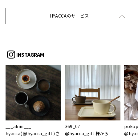
HYACCAのサービス
INSTAGRAM
___akiiii___
369_07
pokop
hyacca( @hyacca_gift )さ
@hyacca_gift 様から
@hya