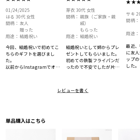
★★
01/24/2025
芽衣
30代
女性
サキ
2
はる
30代
女性
間柄：
親族（ご家族・親
間柄：
間柄：
友人
戚）
贈った
もらった
用途：
用途：
結婚祝い
用途：
結婚祝い
最近、
今回、結婚祝いで初めてこ
結婚祝いとして姉からプレ
に友人
ちらのギフトを選びまし
ゼントしてもらいました。
ップの
た。
初めての鉄製フライパンだ
した。
以前からInstagramでオシ
ったので不安でしたが片手
ボック
ャレなギフトセットだなと
で操作できて使い勝手が良
て、カ
目にしており、先日入籍し
く、調理後にそのままお皿
しい説
た友人にぴったりなカラー
として食卓に出せるのも便
レビューを書く
も親切
と大好きなカレーのセット
利です。洗い物も減って一
夫婦ふ
があったのでこちら購入さ
石二鳥です笑
ークが
せていただきました。
メッセージカードで姉から
休憩時
友人に送った際、ご夫婦ど
のメッセージに少しうるっ
のが楽
ちらも大変気に入ったと写
ときてしまいました。姉の
単品購入はこちら
セット
真付きで喜びの連絡をもら
センスが光るプレゼント
ヒーも
った時は、HYACCAギフト
で、いい思い出になりまし
す。
を選んでよかったし他の友
た。