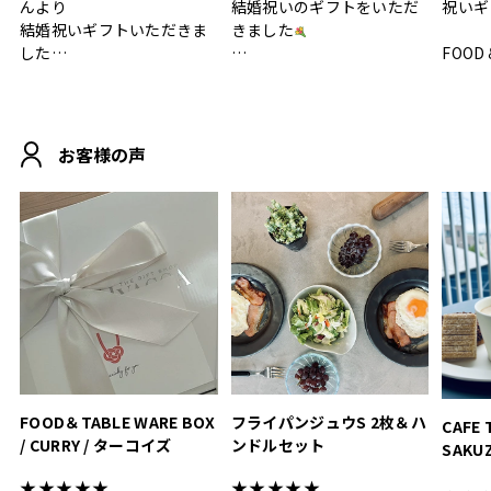
んより
結婚祝いのギフトをいただ
祝いギ
結婚祝いギフトいただきま
きました
した
FOOD
.
シンプルで朝のパンタイム
/ 9°/
MOHEIM CUP BOX / サンド
にぴったり
ホワイト＆ブラック
柔らかい手触りで使い心地
白無垢
.
も◎
に入り
お客様の声
おうちカフェもお洒落にな
って嬉しい𖠚 ⡱
素敵なギフトを
真っ白
.
ありがとうございました
いいの
#hyacca #結婚祝い
#hyacca #結婚祝い
#結婚祝
#お祝い #プレゼント
淡色女
結婚祝
色イン
FOOD＆TABLE WARE BOX
フライパンジュウS 2枚＆ハ
CAFE 
/ CURRY / ターコイズ
ンドルセット
SAKU
ト
★★★★★
★★★★★