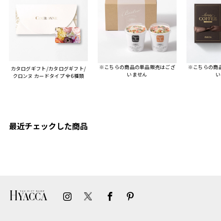
人にもお勧めしたいと感じ
ました。
また、こちら不注意でメー
ルアドレスを誤って入力し
登録してログインできなく
※こちらの商品の単品販売はござ
※こちらの商
カタログギフト/カタログギフト/
困った際にも、迅速に回答
いません
い
クロンヌ カードタイプ 全6種類
連絡があり大変助かりまし
た。
ありがとうございます。
またぜひ利用させていただ
ければと思います。
最近チェックした商品