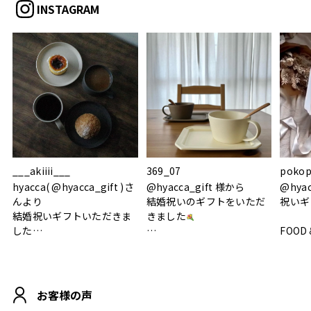
INSTAGRAM
___akiiii___
369_07
pokop
hyacca( @hyacca_gift )さ
@hyacca_gift 様から
@hya
んより
結婚祝いのギフトをいただ
祝いギ
結婚祝いギフトいただきま
きました
した
FOOD
.
シンプルで朝のパンタイム
/ 9°/
MOHEIM CUP BOX / サンド
にぴったり
ホワイト＆ブラック
柔らかい手触りで使い心地
白無垢
.
も◎
に入り
お客様の声
おうちカフェもお洒落にな