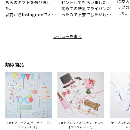
に友人
ちらのギフトを選びまし
ゼントしてもらいました。
ップの
た。
初めての鉄製フライパンだ
した。
以前からInstagramでオシ
ったので不安でしたが片手
ボック
ャレなギフトセットだなと
で操作できて使い勝手が良
て、カ
目にしており、先日入籍し
く、調理後にそのままお皿
しい説
た友人にぴったりなカラー
として食卓に出せるのも便
レビューを書く
も親切
と大好きなカレーのセット
利です。洗い物も減って一
夫婦ふ
があったのでこちら購入さ
石二鳥です笑
ークが
せていただきました。
メッセージカードで姉から
休憩時
友人に送った際、ご夫婦ど
のメッセージに少しうるっ
のが楽
ちらも大変気に入ったと写
ときてしまいました。姉の
類似商品
セット
真付きで喜びの連絡をもら
センスが光るプレゼント
ヒーも
った時は、HYACCAギフト
で、いい思い出になりまし
す。
を選んでよかったし他の友
た。
人にもお勧めしたいと感じ
ました。
また、こちら不注意でメー
ルアドレスを誤って入力し
登録してログインできなく
フォトプロップス/パーティー［ジ
フォトプロップス/フラワーピンク
テーブルナンバ
困った際にも、迅速に回答
ンジャーレイ］
［ジンジャーレイ］
ャ