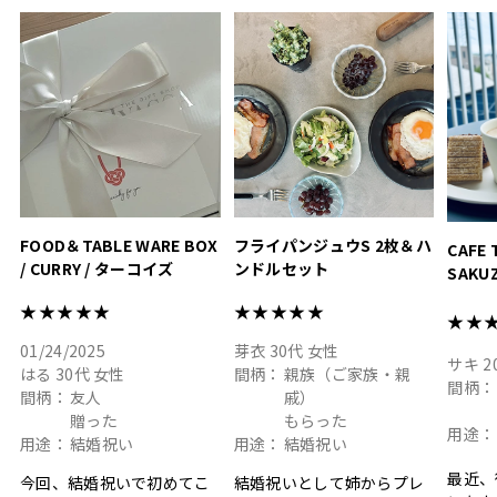
って嬉しい𖠚 ⡱
素敵なギフトを
真っ白
.
ありがとうございました
いいの
#hyacca #結婚祝い
#hyacca #結婚祝い
#結婚祝
#お祝い #プレゼント
淡色女
結婚祝
色イン
FOOD＆TABLE WARE BOX
フライパンジュウS 2枚＆ハ
CAFE 
/ CURRY / ターコイズ
ンドルセット
SAKU
ト
★★★★★
★★★★★
★★
01/24/2025
芽衣
30代
女性
サキ
2
はる
30代
女性
間柄：
親族（ご家族・親
間柄：
間柄：
友人
戚）
贈った
もらった
用途：
用途：
結婚祝い
用途：
結婚祝い
最近、
今回、結婚祝いで初めてこ
結婚祝いとして姉からプレ