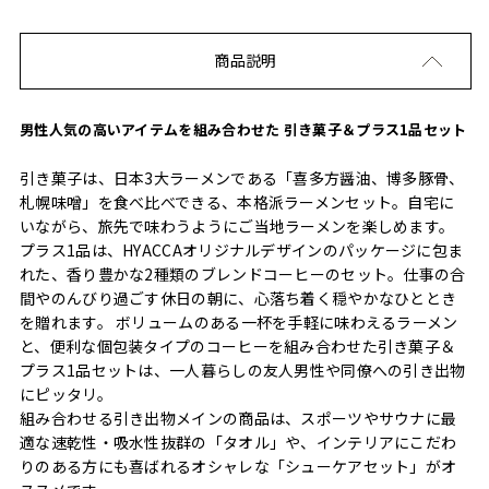
商品説明
男性人気の高いアイテムを組み合わせた 引き菓子＆プラス1品セット
引き菓子は、日本3大ラーメンである「喜多方醤油、博多豚骨、
札幌味噌」を食べ比べできる、本格派ラーメンセット。自宅に
いながら、旅先で味わうようにご当地ラーメンを楽しめます。
プラス1品は、HYACCAオリジナルデザインのパッケージに包ま
れた、香り豊かな2種類のブレンドコーヒーのセット。仕事の合
間やのんびり過ごす休日の朝に、心落ち着く穏やかなひととき
を贈れます。 ボリュームのある一杯を手軽に味わえるラーメン
と、便利な個包装タイプのコーヒーを組み合わせた引き菓子＆
プラス1品セットは、一人暮らしの友人男性や同僚への引き出物
にピッタリ。
組み合わせる引き出物メインの商品は、スポーツやサウナに最
適な速乾性・吸水性抜群の「タオル」や、インテリアにこだわ
りのある方にも喜ばれるオシャレな「シューケアセット」がオ