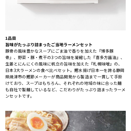
1品目
旨味がたっぷり詰まったご当地ラーメンセット
豚骨の風味豊かなスープにごま油で香りを加えた『博多豚
骨』、野菜・豚・煮干の3つの旨味を凝縮した『喜多方醤油』、
生姜とにんにくの風味に帆立の旨味を加えた『札幌味噌』の、
日本3大ラーメンの食べ比べセット。鰹水揚げ日本一を誇る静岡
県焼津市の鰹節メーカーが商品開発から製造まで一貫して手掛
けており、スープはもちろん、それぞれの地域の味に合った麺
も自社で製麺しているなど、こだわりがたっぷり詰まったラーメ
ンセットです。