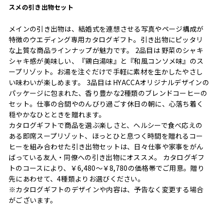
スメの引き出物セット
メインの引き出物は、結婚式を連想させる写真やページ構成が
特徴のウエディング専用カタログギフト。引き出物にピッタリ
な上質な商品ラインナップが魅力です。 2品目は 野菜のシャキ
シャキ感が美味しい、『鶏白湯味』と『和風コンソメ味』のス
ープリゾット。お湯を注ぐだけで手軽に素材を生かしたやさし
い味わいが楽しめます。 3品目は HYACCAオリジナルデザインの
パッケージに包まれた、香り豊かな2種類のブレンドコーヒーの
セット。仕事の合間やのんびり過ごす休日の朝に、心落ち着く
穏やかなひとときを贈れます。
カタログギフトで商品を選ぶ楽しさと、ヘルシーで食べ応えの
ある即席スープリゾット、ほっとひと息つく時間を贈れるコー
ヒーを組み合わせた引き出物セットは、日々仕事や家事をがん
ばっている友人・同僚への引き出物にオススメ。 カタログギフ
トのコースにより、￥6,480～￥8,780の価格帯でご用意。贈り
先にあわせて、4種類よりお選びください。
※カタログギフトのデザインや内容は、予告なく変更する場合
がございます。