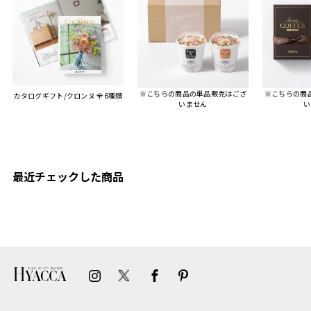
人にもお勧めしたいと感じ
ました。
また、こちら不注意でメー
ルアドレスを誤って入力し
登録してログインできなく
※こちらの商品の単品販売はござ
※こちらの商
カタログギフト/クロンヌ 全6種類
困った際にも、迅速に回答
いません
い
連絡があり大変助かりまし
た。
ありがとうございます。
またぜひ利用させていただ
ければと思います。
最近チェックした商品