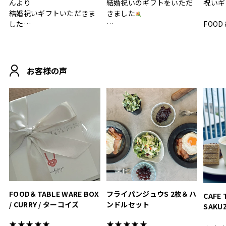
んより
結婚祝いのギフトをいただ
祝いギ
結婚祝いギフトいただきま
きました
した
FOOD
.
シンプルで朝のパンタイム
/ 9°/
MOHEIM CUP BOX / サンド
にぴったり
ホワイト＆ブラック
柔らかい手触りで使い心地
白無垢
.
も◎
に入り
お客様の声
おうちカフェもお洒落にな
って嬉しい𖠚 ⡱
素敵なギフトを
真っ白
.
ありがとうございました
いいの
#hyacca #結婚祝い
#hyacca #結婚祝い
#結婚祝
#お祝い #プレゼント
淡色女
結婚祝
色イン
FOOD＆TABLE WARE BOX
フライパンジュウS 2枚＆ハ
CAFE 
/ CURRY / ターコイズ
ンドルセット
SAKU
ト
★★★★★
★★★★★