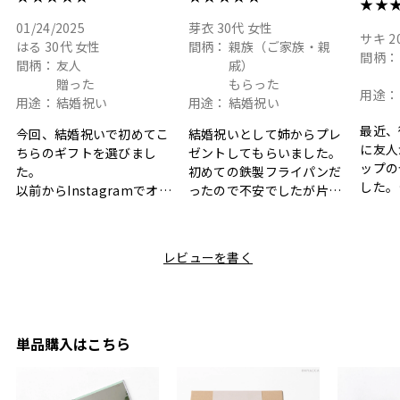
★★
01/24/2025
芽衣
30代
女性
サキ
2
はる
30代
女性
間柄：
親族（ご家族・親
間柄：
間柄：
友人
戚）
贈った
もらった
用途：
用途：
結婚祝い
用途：
結婚祝い
最近、
今回、結婚祝いで初めてこ
結婚祝いとして姉からプレ
に友人
ちらのギフトを選びまし
ゼントしてもらいました。
ップの
た。
初めての鉄製フライパンだ
した。
以前からInstagramでオシ
ったので不安でしたが片手
ボック
ャレなギフトセットだなと
で操作できて使い勝手が良
て、カ
目にしており、先日入籍し
く、調理後にそのままお皿
しい説
た友人にぴったりなカラー
として食卓に出せるのも便
レビューを書く
も親切
と大好きなカレーのセット
利です。洗い物も減って一
夫婦ふ
があったのでこちら購入さ
石二鳥です笑
ークが
せていただきました。
メッセージカードで姉から
休憩時
友人に送った際、ご夫婦ど
のメッセージに少しうるっ
のが楽
ちらも大変気に入ったと写
ときてしまいました。姉の
単品購入はこちら
セット
真付きで喜びの連絡をもら
センスが光るプレゼント
ヒーも
った時は、HYACCAギフト
で、いい思い出になりまし
す。
を選んでよかったし他の友
た。