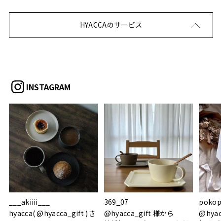
HYACCAのサービス
INSTAGRAM
___akiiii___
369_07
pokop
hyacca( @hyacca_gift )さ
@hyacca_gift 様から
@hya