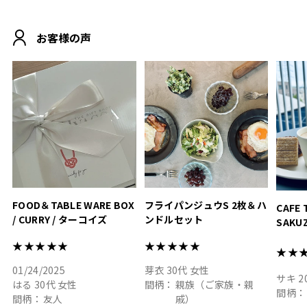
MOHEIM CUP BOX / サンド
にぴったり
ホワイト＆ブラック
柔らかい手触りで使い心地
白無垢
.
も◎
に入り
お客様の声
おうちカフェもお洒落にな
って嬉しい𖠚 ⡱
素敵なギフトを
真っ白
.
ありがとうございました
いいの
#hyacca #結婚祝い
#hyacca #結婚祝い
#結婚祝
#お祝い #プレゼント
淡色女
結婚祝
色イン
FOOD＆TABLE WARE BOX
フライパンジュウS 2枚＆ハ
CAFE 
/ CURRY / ターコイズ
ンドルセット
SAKU
ト
★★★★★
★★★★★
★★
01/24/2025
芽衣
30代
女性
サキ
2
はる
30代
女性
間柄：
親族（ご家族・親
間柄：
間柄：
友人
戚）