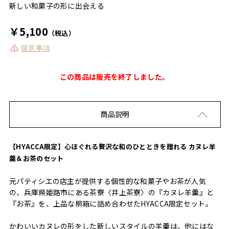
新しい和菓子の形に出会える
￥5,100
（税込）
留意事項
この商品は販売を終了しました。
商品説明
【HYACCA限定】心ほぐれる贅沢な和のひとときを贈れる カヌレ羊
羹＆お茶のセット
元パティシエの店主が提供する個性的な和菓子やお茶が人気
の、兵庫県姫路市にある茶寮〈井上茶寮〉の『カヌレ羊羹』と
『お茶』を、上品な桐箱に詰め合わせたHYACCA限定セット。
かわいいカヌレの形をした新しいスタイルの羊羹は、他にはな