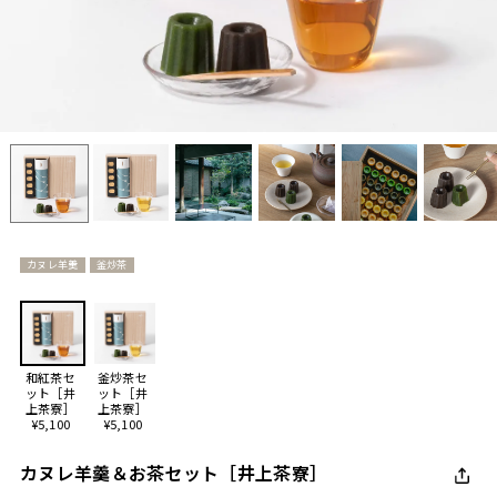
カヌレ羊羹
釜炒茶
和紅茶セ
釜炒茶セ
ット［井
ット［井
上茶寮］
上茶寮］
¥5,100
¥5,100
カヌレ羊羹＆お茶セット［井上茶寮］