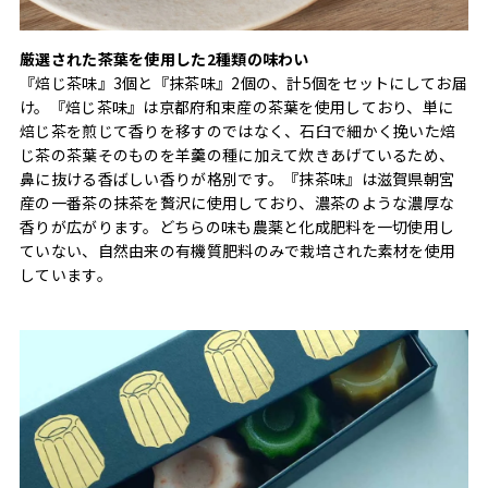
厳選された茶葉を使用した2種類の味わい
『焙じ茶味』3個と『抹茶味』2個の、計5個をセットにしてお届
け。『焙じ茶味』は京都府和束産の茶葉を使用しており、単に
焙じ茶を煎じて香りを移すのではなく、石臼で細かく挽いた焙
じ茶の茶葉そのものを羊羹の種に加えて炊きあげているため、
鼻に抜ける香ばしい香りが格別です。『抹茶味』は滋賀県朝宮
産の一番茶の抹茶を贅沢に使用しており、濃茶のような濃厚な
香りが広がります。どちらの味も農薬と化成肥料を一切使用し
ていない、自然由来の有機質肥料のみで栽培された素材を使用
しています。