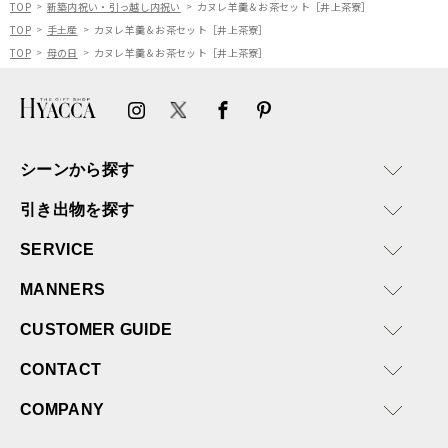
TOP
新築内祝い・引っ越し内祝い
カヌレ羊羹＆お茶セット［井上茶寮］
ルアドレスを誤って入力し
TOP
手土産
カヌレ羊羹＆お茶セット［井上茶寮］
登録してログインできなく
TOP
母の日
カヌレ羊羹＆お茶セット［井上茶寮］
困った際にも、迅速に回答
連絡があり大変助かりまし
た。
ありがとうございます。
またぜひ利用させていただ
ければと思います。
シーンから探す
引き出物を探す
SERVICE
MANNERS
CUSTOMER GUIDE
CONTACT
COMPANY