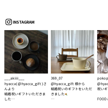
INSTAGRAM
___akiiii___
369_07
pokop
hyacca( @hyacca_gift )さ
@hyacca_gift 様から
@hya
んより
結婚祝いのギフトをいただ
祝いギ
結婚祝いギフトいただきま
きました
した
FOOD
.
シンプルで朝のパンタイム
/ 9°/