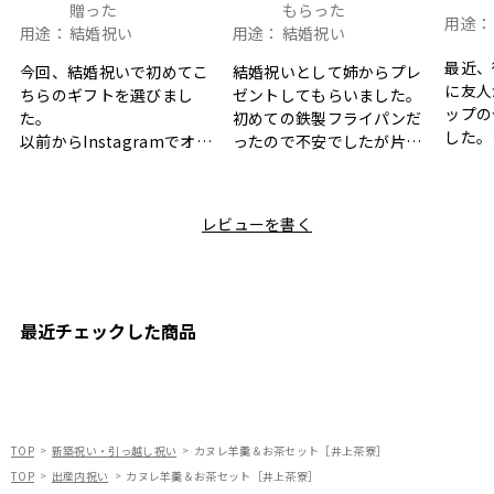
贈った
もらった
用途：
用途：
結婚祝い
用途：
結婚祝い
最近、
今回、結婚祝いで初めてこ
結婚祝いとして姉からプレ
に友人
ちらのギフトを選びまし
ゼントしてもらいました。
ップの
た。
初めての鉄製フライパンだ
した。
以前からInstagramでオシ
ったので不安でしたが片手
ボック
ャレなギフトセットだなと
で操作できて使い勝手が良
て、カ
目にしており、先日入籍し
く、調理後にそのままお皿
しい説
た友人にぴったりなカラー
として食卓に出せるのも便
レビューを書く
も親切
と大好きなカレーのセット
利です。洗い物も減って一
夫婦ふ
があったのでこちら購入さ
石二鳥です笑
ークが
せていただきました。
メッセージカードで姉から
休憩時
友人に送った際、ご夫婦ど
のメッセージに少しうるっ
のが楽
ちらも大変気に入ったと写
ときてしまいました。姉の
最近チェックした商品
セット
真付きで喜びの連絡をもら
センスが光るプレゼント
ヒーも
った時は、HYACCAギフト
で、いい思い出になりまし
す。
を選んでよかったし他の友
た。
人にもお勧めしたいと感じ
ました。
TOP
新築祝い・引っ越し祝い
カヌレ羊羹＆お茶セット［井上茶寮］
TOP
出産内祝い
カヌレ羊羹＆お茶セット［井上茶寮］
また、こちら不注意でメー