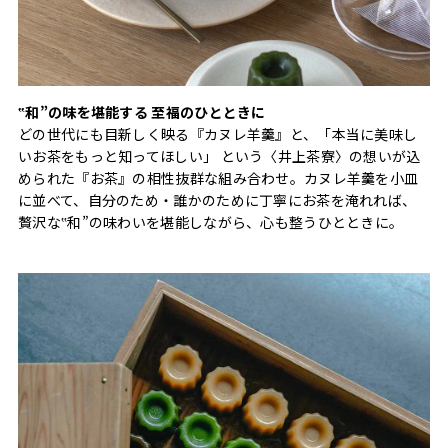
‟和”の味を堪能する 至福のひとときに
どの世代にも目新しく映る『カヌレ羊羹』と、「本当に美味し
いお茶をもっと知ってほしい」 という〈井上茶寮〉の想いが込
められた『お茶』の相性抜群な組み合わせ。カヌレ羊羹を小皿
に並べて、自分のため・誰かのために丁寧にお茶を淹れれば、
贅沢な‟和”の味わいを堪能しながら、心も整うひとときに。