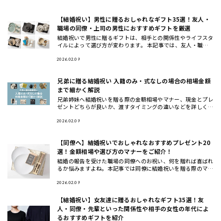
【結婚祝い】男性に贈るおしゃれなギフト35選！友人・
職場の同僚・上司の男性におすすめギフトを厳選
結婚祝いで男性に贈るギフトは、相手との関係性やライフスタ
イルによって選び方が変わります。 本記事では、友人・職場
の同僚・上司や先輩・後輩や部下など立場別に、さらに20
代・30代・4
2026.02.09
兄弟に贈る結婚祝い 入籍のみ・式なしの場合の相場金額
まで細かく解説
兄弟姉妹へ結婚祝いを贈る際の金額相場やマナー、現金とプレ
ゼントどちらが良いか、渡すタイミングの違いなどを詳しく解
説します。また、兄弟夫婦に本当に喜ばれるおしゃれな結婚祝
いギフトの選
2026.02.09
【同僚へ】結婚祝いでおしゃれなおすすめプレゼント20
選！金額相場や選び方のマナーをご紹介！
結婚の報告を受けた職場の同僚へのお祝い、何を贈れば喜ばれ
るか悩みますよね。本記事では同僚に結婚祝いを贈る際のマナ
ーや相場、選び方のコツから、実際に喜ばれるおしゃれなプレ
ゼント20選
2026.02.09
【結婚祝い】女友達に贈るおしゃれなギフト35選！友
人・同僚・先輩といった関係性や相手の女性の年代によ
るおすすめギフトを紹介