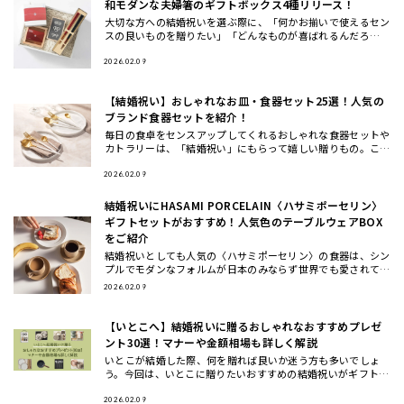
和モダンな夫婦箸のギフトボックス4種リリース！
大切な方への結婚祝いを選ぶ際に、「何かお揃いで使えるセン
スの良いものを贈りたい」「どんなものが喜ばれるんだろ
う…」と 悩んだことはありませんか？ この度、THE GIFT SH
OP
2026.02.09
【結婚祝い】おしゃれなお皿・食器セット25選！人気の
ブランド食器セットを紹介！
毎日の食卓をセンスアップしてくれるおしゃれな食器セットや
カトラリーは、「結婚祝い」にもらって嬉しい贈りもの。ここ
では、ギフトのプロが一点一点こだわってセレクトした、もら
って嬉しいテ
2026.02.09
結婚祝いにHASAMI PORCELAIN〈ハサミポーセリン〉
ギフトセットがおすすめ！人気色のテーブルウェアBOX
をご紹介
結婚祝いとしても人気の〈ハサミポーセリン〉の食器は、シン
プルでモダンなフォルムが日本のみならず世界でも愛されてお
り今、注目のテーブルウェアブランド。今回は、波佐見焼の伝
2026.02.09
統を受け継ぎ
【いとこへ】結婚祝いに贈るおしゃれなおすすめプレゼ
ント30選！マナーや金額相場も詳しく解説
いとこが結婚した際、何を贈れば良いか迷う方も多いでしょ
う。今回は、いとこに贈りたいおすすめの結婚祝いがギフトの
他に、ギフトの相場や渡すタイミングについてもご紹介しま
す。おしゃれで洗
2026.02.09