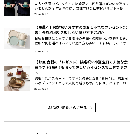
友人や先輩など、女性への結婚祝いに何を贈ればいいか迷って
いませんか？ 本記事では、女性向けの結婚祝いギフトを贈る
相手別（女友達・同僚・先輩/上司・後輩/部下）と、年代別
2026.02.09
（20代・3
【先輩へ】結婚祝いおすすめのおしゃれなプレゼント30
選！金額相場や失敗しない選び方をご紹介
日頃お世話になっている職場の先輩への結婚祝いを贈るとき、
金額や何を贈ればいいのか迷う方も多いですよね。そこで今回
は、先輩に喜ばれる結婚祝いのプレゼントの選び方と金額相場
などのマナー
2026.02.09
【お皿 食器のプレゼント】結婚祝いや誕生日で人気な食
器ギフト36選！もらって嬉しいハイセンスで上質なギフ
ト
結婚生活がスタートしてすぐに必要になる “食器” は、結婚祝
いのプレゼントとして人気の贈りもの。今回は、バイヤーおす
すめの食器ギフトをご紹介します。大切な方に喜んでもらえる
2026.02.09
結婚祝い