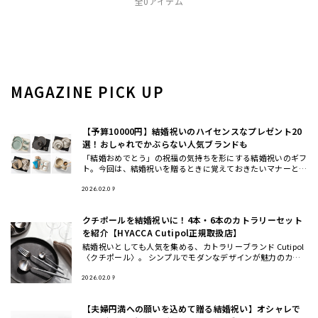
全0アイテム
MAGAZINE PICK UP
【予算10000円】結婚祝いのハイセンスなプレゼント20
選！おしゃれでかぶらない人気ブランドも
「結婚おめでとう」の祝福の気持ちを形にする結婚祝いのギフ
ト。今回は、結婚祝いを贈るときに覚えておきたいマナーと、
おしゃれ・ハイセンスと思われる、かぶにくい結婚祝いにおす
すめのギフト
2026.02.09
クチポールを結婚祝いに！4本・6本のカトラリーセット
を紹介【HYACCA Cutipol正規取扱店】
結婚祝いとしても人気を集める、カトラリーブランド Cutipol
〈クチポール〉。 シンプルでモダンなデザインが魅力のカト
ラリーは、いつもの食卓や料理を引き立ててくれるとSNSでも
話
2026.02.09
【夫婦円満への願いを込めて贈る結婚祝い】オシャレで