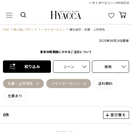
ハサミポーセリン | HYACCA
TOP
取り扱いブランド
ハサミポーセリン
贈る相手：先輩・上司男性
2025年04月24日
更新
夏季休暇期間にかかるご注文について
絞り込み
シーン
価格
先輩・上司男性
ハサミポーセリン
送料無料
在庫あり
並び替え
0件