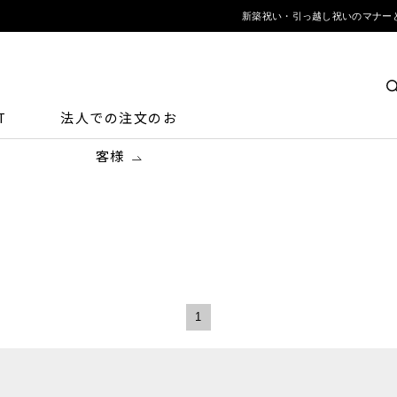
新築祝い・引っ越し祝いのマナーと
T
法人での注文のお
客様
1