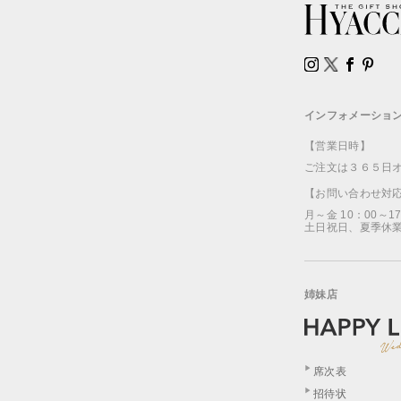
インフォメーショ
【営業日時】
ご注文は３６５日
【お問い合わせ対
月～金 10：00～1
土日祝日、夏季休
姉妹店
席次表
招待状