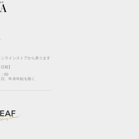
ン
オンラインストアから承ります
応日程】
7：00
業日、年末年始を除く